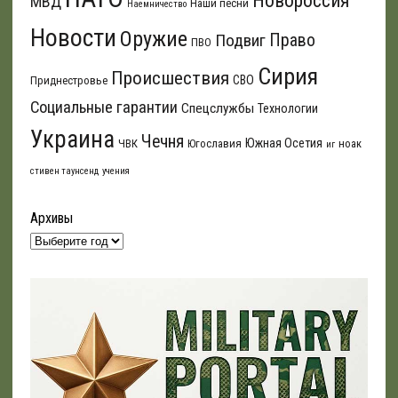
Новороссия
МВД
Наши песни
Наемничество
Новости
Оружие
Подвиг
Право
ПВО
Сирия
Происшествия
СВО
Приднестровье
Социальные гарантии
Спецслужбы
Технологии
Украина
Чечня
Южная Осетия
ЧВК
Югославия
ноак
иг
стивен таунсенд
учения
Архивы