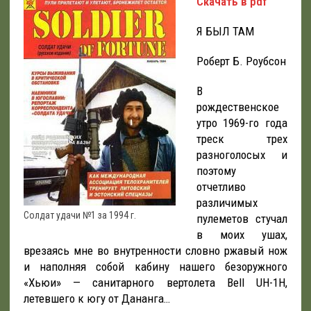
Скачать в pdf
Я БЫЛ ТАМ
Роберт Б. Роубсон
В
рождественское
утро 1969-го года
треск трех
разноголосых и
поэтому
отчетливо
различимых
Солдат удачи №1 за 1994 г.
пулеметов стучал
в моих ушах,
врезаясь мне во внутренности словно ржавый нож
и наполняя собой кабину нашего безоружного
«Хьюи» — санитарного вертолета Bell UH-1Н,
летевшего к югу от Дананга…