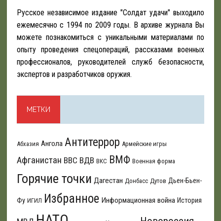
Русское независимое издание "Солдат удачи" выходило
ежемесячно с 1994 по 2009 годы. В архиве журнала Вы
можете познакомиться с уникальными материалами по
опыту проведения спецопераций, рассказами военных
профессионалов, руководителей служб безопасности,
экспертов и разработчиков оружия.
МЕТКИ
Антитеррор
Ангола
Абхазия
Армейские игры
ВМФ
Афганистан
ВВС
ВДВ
ВКС
Военная форма
Горячие точки
Дагестан
Дьен-Бьен-
Донбасс
Дутов
Избранное
Информационная война
Фу
История
ИГИЛ
НАТО