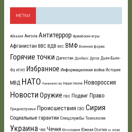
МЕТКИ
Антитеррор
Ангола
Абхазия
Армейские игры
ВМФ
Афганистан
ВВС
ВДВ
ВКС
Военная форма
Горячие точки
Дагестан
Дьен-Бьен-
Донбасс
Дутов
Избранное
Информационная война
Фу
История
ИГИЛ
НАТО
Новороссия
МВД
Наши песни
Наемничество
Новости
Оружие
Подвиг
Право
ПВО
Сирия
Происшествия
СВО
Приднестровье
Социальные гарантии
Спецслужбы
Технологии
Украина
Чечня
Южная Осетия
ЧВК
Югославия
ноак
иг