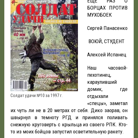
ЕЩЕ РАЗ О
БОРЦАХ ПРОТИВ
МУХОБОЕК
Сергей Панасенко
ВОЮЙ, СТУДЕНТ
Алексей Испанец
Наш часовой-
пехотинец,
карауливший
домик, где
Солдат удачи №10 за 1997 г.
отдыхали
«спецы», заметал
их чуть ли не в 20 метрах от себя. Дико заорав, он
швырнул в темноту РГД и принялся поливать
снежную круговерть с крыльца из своего РПК. Кто-
то из моих бойцов запустил осветительную ракету.