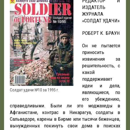
РЕДАКТОР И
ИЗДАТЕЛЬ
ЖУРНАЛА
«СОЛДАТ УДАЧИ»
РОБЕРТ К. БРАУН
Он не пытается
приносить
извинения за
решительность, с
какой
поддерживает
идеи и дела,
Солдат удачи №10 за 1995 г.
являющиеся, по
его убеждению,
справедливыми. Были ли это моджахеды в
Афганистане, контрас в Никарагуа, солдаты в
Сальвадоре, карены в Бирме или тысячи беженцев,
вынужденных покинуть свои дома в поисках