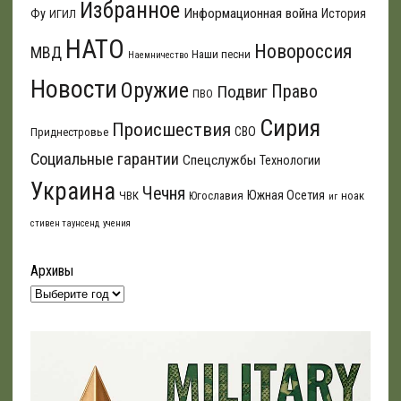
Избранное
Информационная война
Фу
История
ИГИЛ
НАТО
Новороссия
МВД
Наши песни
Наемничество
Новости
Оружие
Подвиг
Право
ПВО
Сирия
Происшествия
СВО
Приднестровье
Социальные гарантии
Спецслужбы
Технологии
Украина
Чечня
Южная Осетия
ЧВК
Югославия
ноак
иг
стивен таунсенд
учения
Архивы