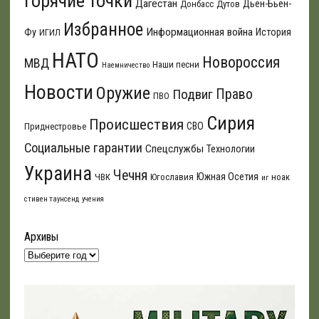
Горячие точки
Дагестан
Дьен-Бьен-
Донбасс
Дутов
Избранное
Информационная война
Фу
История
ИГИЛ
НАТО
Новороссия
МВД
Наши песни
Наемничество
Новости
Оружие
Подвиг
Право
ПВО
Сирия
Происшествия
СВО
Приднестровье
Социальные гарантии
Спецслужбы
Технологии
Украина
Чечня
Южная Осетия
ЧВК
Югославия
ноак
иг
стивен таунсенд
учения
Архивы