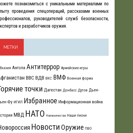
ожете познакомиться с уникальными материалами по
пыту проведения спецопераций, рассказами военных
рофессионалов, руководителей служб безопасности,
кспертов и разработчиков оружия.
МЕТКИ
Антитеррор
Ангола
бхазия
Армейские игры
ВМФ
Афганистан
ВВС
ВДВ
ВКС
Военная форма
Горячие точки
Дагестан
Дьен-
Донбасс
Дутов
Избранное
Информационная война
ьен-Фу
ИГИЛ
НАТО
МВД
стория
Наши песни
Наемничество
Новости
Оружие
Новороссия
ПВО