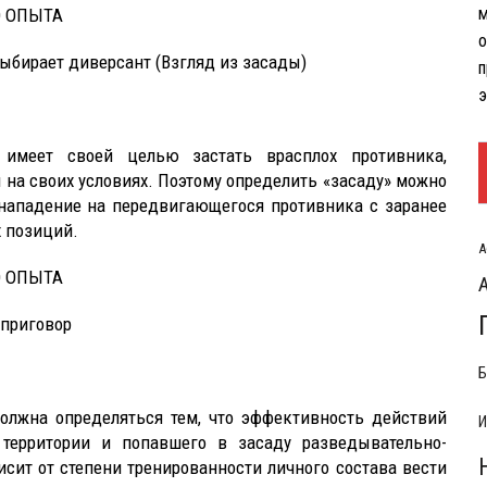
м
О ОПЫТА
РЫТИЯ РАСХОДОВ НА КОНФЛИКТ С ИРАНОМ
о
выбирает диверсант (Взгляд из засады)
п
э
имеет своей целью застать врасплох противника,
 на своих условиях. Поэтому определить «засаду» можно
нападение на передвигающегося противника с заранее
 позиций.
А
О ОПЫТА
 приговор
Б
олжна определяться тем, что эффективность действий
И
территории и попавшего в засаду разведывательно-
сит от степени тренированности личного состава вести