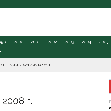
999
2000
2001
2002
2003
2004
2005
Я
КОНТРНАСТУП» ВСУ НА ЗАПОРОЖЬЕ
РНОГО МОРЯ.
2008 г.
ПИЛОТНИКИ В ЛЕНОБЛАСТЬ НАКАНУНЕ ОТКРЫТИЯ ПМЭФ.
Р
КРЕТНОГО КАРАНТИННОГО ЦЕНТРА США.
е