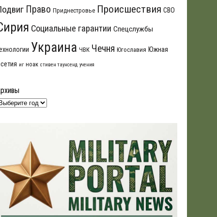
Происшествия
Подвиг
Право
СВО
Приднестровье
Сирия
Социальные гарантии
Спецслужбы
Украина
Чечня
ехнологии
Южная
ЧВК
Югославия
сетия
ноак
иг
стивен таунсенд
учения
Архивы