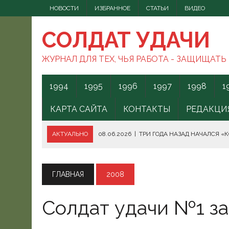
НОВОСТИ
ИЗБРАННОЕ
СТАТЬИ
ВИДЕО
СОЛДАТ УДАЧИ
ЖУРНАЛ ДЛЯ ТЕХ, ЧЬЯ РАБОТА - ЗАЩИЩАТЬ
1994
1995
1996
1997
1998
1
КАРТА САЙТА
КОНТАКТЫ
РЕДАКЦИ
АКТУАЛЬНО
08.06.2026
|
ТРИ ГОДА НАЗАД НАЧАЛСЯ «
08.06.2026
|
СПОСОБЫ ПРОТИВОДЕЙСТВИЯ FPV-ДРОНАМ.
08.06.2026
|
ВС РФ БЕРУТ ПОД КОНТРОЛЬ АКВАТОРИЮ ЧЁ
ГЛАВНАЯ
2008
07.06.2026
|
БОРЬБА С НАШИМИ МОГАМИ. ЧТО ДЕЛАТЬ?
Солдат удачи №1 за 
07.06.2026
|
ВЫЯСНИЛОСЬ, ОТКУДА ВСУ ЗАПУСКАЛИ БЕС
07.06.2026
|
В КЕНИИ ВСПЫХНУЛИ ПРОТЕСТЫ ПРОТИВ СЕ