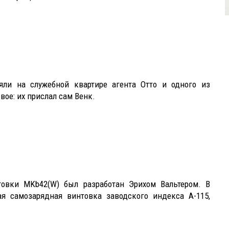
яли на служебной квартире агента Отто и одного из
вое: их прислал сам Венк.
овки MKb42(W) был разработан Эрихом Вальтером. В
я самозарядная винтовка заводского индекса А-115,