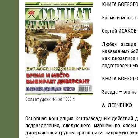
КНИГА БОЕВОГ
19.06.2026
|
WSJ: ПЕНТАГОНУ НУЖНО $80 МЛРД ДЛЯ ПОК
Время и место 
Сергей ИСАКОВ
Любая засада 
навязав ему бой
как внезапное 
подготовленных
КНИГА БОЕВОГ
Засада — это не
Солдат удачи №1 за 1998 г.
А. ЛЕВЧЕНКО
Основная концепция контрзасадных действий д
подразделения, следующего маршем по своей 
диверсионной группы противника, напрямую зави