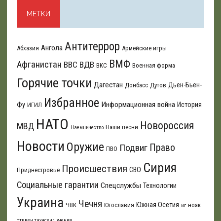
МЕТКИ
Антитеррор
Ангола
Абхазия
Армейские игры
ВМФ
Афганистан
ВВС
ВДВ
ВКС
Военная форма
Горячие точки
Дагестан
Дьен-Бьен-
Донбасс
Дутов
Избранное
Информационная война
Фу
История
ИГИЛ
НАТО
Новороссия
МВД
Наши песни
Наемничество
Новости
Оружие
Подвиг
Право
ПВО
Сирия
Происшествия
СВО
Приднестровье
Социальные гарантии
Спецслужбы
Технологии
Украина
Чечня
Южная Осетия
ЧВК
Югославия
ноак
иг
стивен таунсенд
учения