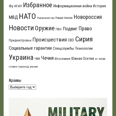
Избранное
Информационная война
Фу
История
ИГИЛ
НАТО
Новороссия
МВД
Наши песни
Наемничество
Новости
Оружие
Подвиг
Право
ПВО
Сирия
Происшествия
СВО
Приднестровье
Социальные гарантии
Спецслужбы
Технологии
Украина
Чечня
Южная Осетия
ЧВК
Югославия
ноак
иг
стивен таунсенд
учения
Архивы