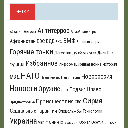
МЕТКИ
Антитеррор
Ангола
Абхазия
Армейские игры
ВМФ
Афганистан
ВВС
ВДВ
ВКС
Военная форма
Горячие точки
Дагестан
Дьен-Бьен-
Донбасс
Дутов
Избранное
Информационная война
Фу
История
ИГИЛ
НАТО
Новороссия
МВД
Наши песни
Наемничество
Новости
Оружие
Подвиг
Право
ПВО
Сирия
Происшествия
СВО
Приднестровье
Социальные гарантии
Спецслужбы
Технологии
Украина
Чечня
Южная Осетия
ЧВК
Югославия
ноак
иг