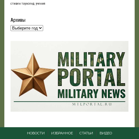
стивен таунсенд
учения
Архивы
НОВОСТИ
ИЗБРАННОЕ
СТАТЬИ
ВИДЕО