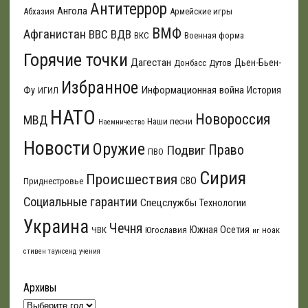
Антитеррор
Ангола
Абхазия
Армейские игры
ВМФ
Афганистан
ВВС
ВДВ
ВКС
Военная форма
Горячие точки
Дагестан
Дьен-Бьен-
Донбасс
Дутов
Избранное
Информационная война
Фу
История
ИГИЛ
НАТО
Новороссия
МВД
Наши песни
Наемничество
Новости
Оружие
Подвиг
Право
ПВО
Сирия
Происшествия
СВО
Приднестровье
Социальные гарантии
Спецслужбы
Технологии
Украина
Чечня
Южная Осетия
ЧВК
Югославия
ноак
иг
стивен таунсенд
учения
Архивы