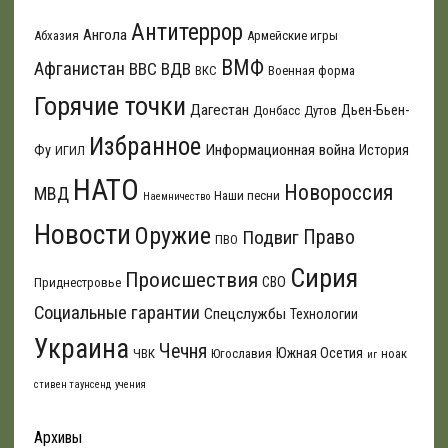
Антитеррор
Ангола
Абхазия
Армейские игры
ВМФ
Афганистан
ВВС
ВДВ
ВКС
Военная форма
Горячие точки
Дагестан
Дьен-Бьен-
Донбасс
Дутов
Избранное
Информационная война
Фу
История
ИГИЛ
НАТО
Новороссия
МВД
Наши песни
Наемничество
Новости
Оружие
Подвиг
Право
ПВО
Сирия
Происшествия
СВО
Приднестровье
Социальные гарантии
Спецслужбы
Технологии
Украина
Чечня
Южная Осетия
ЧВК
Югославия
ноак
иг
стивен таунсенд
учения
Архивы