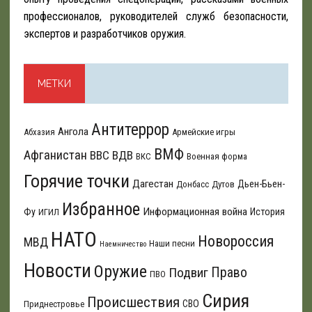
профессионалов, руководителей служб безопасности,
экспертов и разработчиков оружия.
МЕТКИ
Антитеррор
Ангола
Абхазия
Армейские игры
ВМФ
Афганистан
ВВС
ВДВ
ВКС
Военная форма
Горячие точки
Дагестан
Дьен-Бьен-
Донбасс
Дутов
Избранное
Информационная война
Фу
История
ИГИЛ
НАТО
Новороссия
МВД
Наши песни
Наемничество
Новости
Оружие
Подвиг
Право
ПВО
Сирия
Происшествия
СВО
Приднестровье