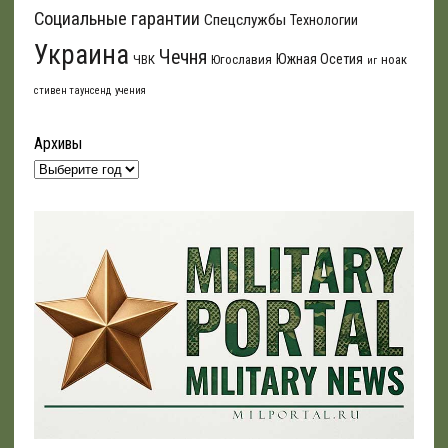
Социальные гарантии
Спецслужбы
Технологии
Украина
Чечня
Южная Осетия
ЧВК
Югославия
ноак
иг
стивен таунсенд
учения
Архивы