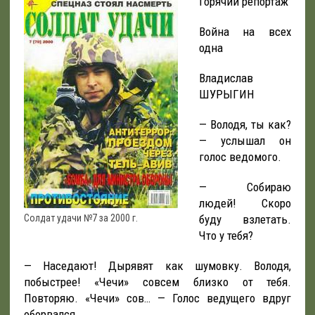
Горячий репортаж
Война на всех
одна
Владислав
ШУРЫГИН
— Володя, ты как?
— услышал он
голос ведомого.
— Собираю
людей! Скоро
Солдат удачи №7 за 2000 г.
буду взлетать.
Что у тебя?
— Наседают! Дырявят как шумовку. Володя,
побыстрее! «Чечи» совсем близко от тебя.
Повторяю. «Чечи» сов… — Голос ведущего вдруг
оборвался…