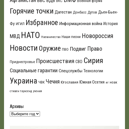
Афганистан
ВВС
ВДВ
ВКС
Военная форма
Горячие точки
Дагестан
Дьен-Бьен-
Донбасс
Дутов
Избранное
Информационная война
Фу
История
ИГИЛ
НАТО
Новороссия
МВД
Наши песни
Наемничество
Новости
Оружие
Подвиг
Право
ПВО
Сирия
Происшествия
СВО
Приднестровье
Социальные гарантии
Спецслужбы
Технологии
Украина
Чечня
Южная Осетия
ЧВК
Югославия
ноак
иг
стивен таунсенд
учения
Архивы