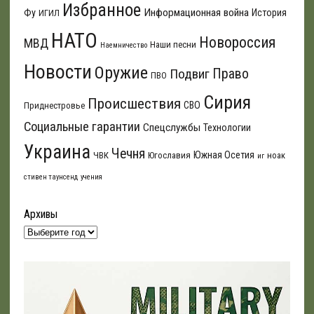
Избранное
Информационная война
Фу
История
ИГИЛ
НАТО
Новороссия
МВД
Наши песни
Наемничество
Новости
Оружие
Подвиг
Право
ПВО
Сирия
Происшествия
СВО
Приднестровье
Социальные гарантии
Спецслужбы
Технологии
Украина
Чечня
Южная Осетия
ЧВК
Югославия
ноак
иг
стивен таунсенд
учения
Архивы