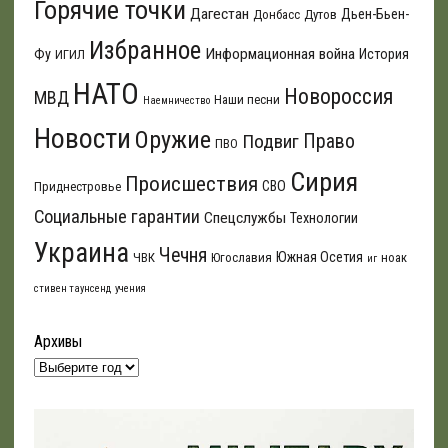
Горячие точки
Дагестан
Дьен-Бьен-
Донбасс
Дутов
Избранное
Информационная война
Фу
История
ИГИЛ
НАТО
Новороссия
МВД
Наши песни
Наемничество
Новости
Оружие
Подвиг
Право
ПВО
Сирия
Происшествия
СВО
Приднестровье
Социальные гарантии
Спецслужбы
Технологии
Украина
Чечня
Южная Осетия
ЧВК
Югославия
ноак
иг
стивен таунсенд
учения
Архивы