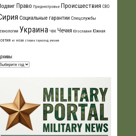
Происшествия
Подвиг
Право
СВО
Приднестровье
Сирия
Социальные гарантии
Спецслужбы
Украина
Чечня
ехнологии
Южная
ЧВК
Югославия
сетия
ноак
иг
стивен таунсенд
учения
Архивы