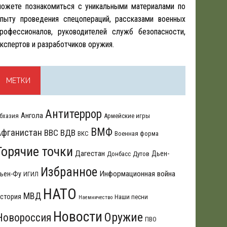
ожете познакомиться с уникальными материалами по
пыту проведения спецопераций, рассказами военных
рофессионалов, руководителей служб безопасности,
кспертов и разработчиков оружия.
МЕТКИ
Антитеррор
Ангола
бхазия
Армейские игры
ВМФ
Афганистан
ВВС
ВДВ
ВКС
Военная форма
Горячие точки
Дагестан
Дьен-
Донбасс
Дутов
Избранное
Информационная война
ьен-Фу
ИГИЛ
НАТО
МВД
стория
Наши песни
Наемничество
Новости
Оружие
Новороссия
ПВО