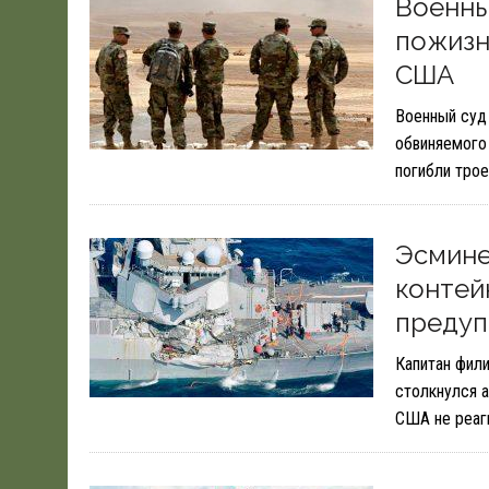
Военны
пожизн
США
Военный суд
обвиняемого 
погибли тро
Эсмине
контей
преду
Капитан фили
столкнулся а
США не реаг