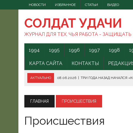
НОВОСТИ
ИЗБРАННОЕ
СТАТЬИ
ВИДЕО
СОЛДАТ УДАЧИ
ЖУРНАЛ ДЛЯ ТЕХ, ЧЬЯ РАБОТА - ЗАЩИЩАТЬ
1994
1995
1996
1997
1998
1
КАРТА САЙТА
КОНТАКТЫ
РЕДАКЦИ
АКТУАЛЬНО
08.06.2026
|
ТРИ ГОДА НАЗАД НАЧАЛСЯ «
08.06.2026
|
СПОСОБЫ ПРОТИВОДЕЙСТВИЯ FPV-ДРОНАМ.
08.06.2026
|
ВС РФ БЕРУТ ПОД КОНТРОЛЬ АКВАТОРИЮ ЧЁ
ГЛАВНАЯ
ПРОИСШЕСТВИЯ
07.06.2026
|
БОРЬБА С НАШИМИ МОГАМИ. ЧТО ДЕЛАТЬ?
Происшествия
07.06.2026
|
ВЫЯСНИЛОСЬ, ОТКУДА ВСУ ЗАПУСКАЛИ БЕС
07.06.2026
|
В КЕНИИ ВСПЫХНУЛИ ПРОТЕСТЫ ПРОТИВ СЕ