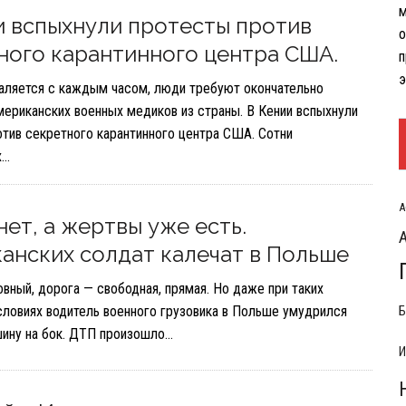
м
РЫТИЯ РАСХОДОВ НА КОНФЛИКТ С ИРАНОМ
и вспыхнули протесты против
о
ного карантинного центра США.
п
э
каляется с каждым часом, люди требуют окончательно
мериканских военных медиков из страны. В Кении вспыхнули
отив секретного карантинного центра США. Сотни
х…
А
нет, а жертвы уже есть.
анских солдат калечат в Польше
вный, дорога — свободная, прямая. Но даже при таких
словиях водитель военного грузовика в Польше умудрился
Б
шину на бок. ДТП произошло…
И