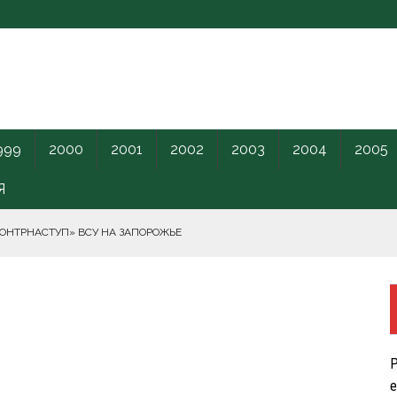
999
2000
2001
2002
2003
2004
2005
Я
КОНТРНАСТУП» ВСУ НА ЗАПОРОЖЬЕ
РНОГО МОРЯ.
ПИЛОТНИКИ В ЛЕНОБЛАСТЬ НАКАНУНЕ ОТКРЫТИЯ ПМЭФ.
Р
КРЕТНОГО КАРАНТИННОГО ЦЕНТРА США.
е