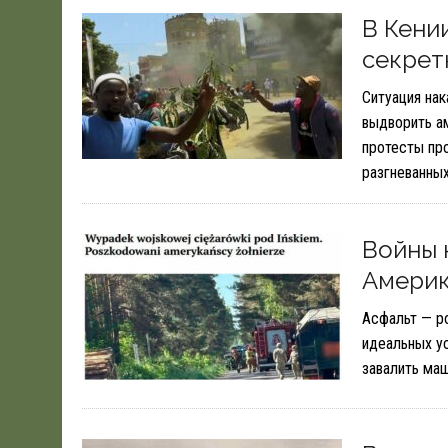
19.06.2026
|
WSJ: ПЕНТАГОНУ НУЖНО $80 МЛРД ДЛЯ ПОК
В Кени
секрет
Ситуация на
выдворить а
протесты пр
разгневанны
Войны 
Америк
Асфальт — ро
идеальных у
завалить ма