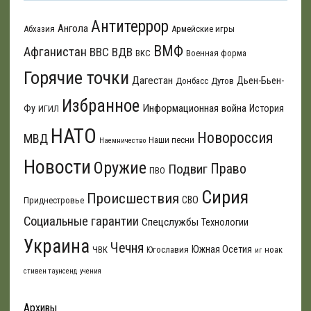
Антитеррор
Ангола
Абхазия
Армейские игры
ВМФ
Афганистан
ВВС
ВДВ
ВКС
Военная форма
Горячие точки
Дагестан
Дьен-Бьен-
Донбасс
Дутов
Избранное
Информационная война
Фу
История
ИГИЛ
НАТО
Новороссия
МВД
Наши песни
Наемничество
Новости
Оружие
Подвиг
Право
ПВО
Сирия
Происшествия
СВО
Приднестровье
Социальные гарантии
Спецслужбы
Технологии
Украина
Чечня
Южная Осетия
ЧВК
Югославия
ноак
иг
стивен таунсенд
учения
Архивы