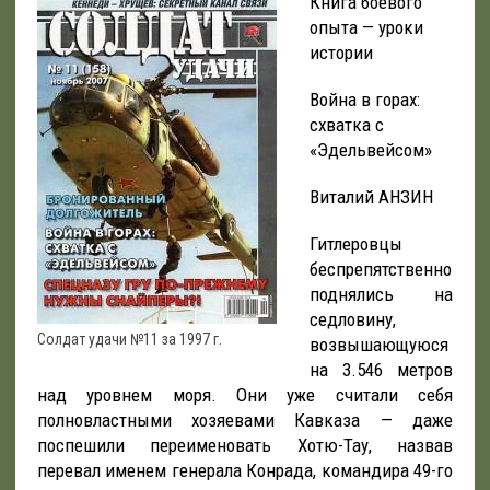
Книга боевого
опыта — уроки
истории
Война в горах:
схватка с
«Эдельвейсом»
Виталий АНЗИН
Гитлеровцы
беспрепятственно
поднялись на
седловину,
Солдат удачи №11 за 1997 г.
возвышающуюся
на 3.546 метров
над уровнем моря. Они уже считали себя
полновластными хозяевами Кавказа — даже
поспешили переименовать Хотю-Тау, назвав
перевал именем генерала Конрада, командира 49-го