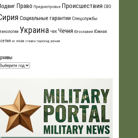
Происшествия
Подвиг
Право
СВО
Приднестровье
Сирия
Социальные гарантии
Спецслужбы
Украина
Чечня
ехнологии
Южная
ЧВК
Югославия
сетия
ноак
иг
стивен таунсенд
учения
Архивы