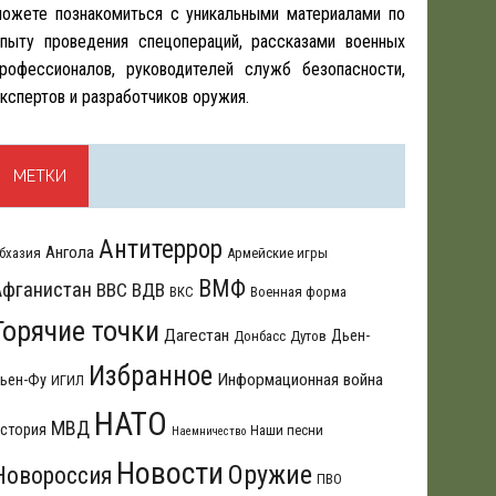
ожете познакомиться с уникальными материалами по
пыту проведения спецопераций, рассказами военных
рофессионалов, руководителей служб безопасности,
кспертов и разработчиков оружия.
МЕТКИ
Антитеррор
Ангола
бхазия
Армейские игры
ВМФ
Афганистан
ВВС
ВДВ
ВКС
Военная форма
Горячие точки
Дагестан
Дьен-
Донбасс
Дутов
Избранное
Информационная война
ьен-Фу
ИГИЛ
НАТО
МВД
стория
Наши песни
Наемничество
Новости
Оружие
Новороссия
ПВО