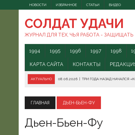
НОВОСТИ
ИЗБРАННОЕ
СТАТЬИ
ВИДЕО
СОЛДАТ УДАЧИ
ЖУРНАЛ ДЛЯ ТЕХ, ЧЬЯ РАБОТА - ЗАЩИЩАТЬ
1994
1995
1996
1997
1998
1
КАРТА САЙТА
КОНТАКТЫ
РЕДАКЦИ
АКТУАЛЬНО
08.06.2026
|
ТРИ ГОДА НАЗАД НАЧАЛСЯ «
08.06.2026
|
СПОСОБЫ ПРОТИВОДЕЙСТВИЯ FPV-ДРОНАМ.
08.06.2026
|
ВС РФ БЕРУТ ПОД КОНТРОЛЬ АКВАТОРИЮ ЧЁ
ГЛАВНАЯ
ДЬЕН-БЬЕН-ФУ
07.06.2026
|
БОРЬБА С НАШИМИ МОГАМИ. ЧТО ДЕЛАТЬ?
Дьен-Бьен-Фу
07.06.2026
|
ВЫЯСНИЛОСЬ, ОТКУДА ВСУ ЗАПУСКАЛИ БЕС
07.06.2026
|
В КЕНИИ ВСПЫХНУЛИ ПРОТЕСТЫ ПРОТИВ СЕ