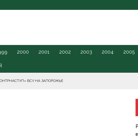
999
2000
2001
2002
2003
2004
2005
Я
КОНТРНАСТУП» ВСУ НА ЗАПОРОЖЬЕ
РНОГО МОРЯ.
ПИЛОТНИКИ В ЛЕНОБЛАСТЬ НАКАНУНЕ ОТКРЫТИЯ ПМЭФ.
Р
КРЕТНОГО КАРАНТИННОГО ЦЕНТРА США.
е