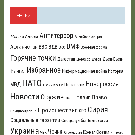
МЕТКИ
Антитеррор
Ангола
Абхазия
Армейские игры
ВМФ
Афганистан
ВВС
ВДВ
ВКС
Военная форма
Горячие точки
Дагестан
Дьен-Бьен-
Донбасс
Дутов
Избранное
Информационная война
Фу
История
ИГИЛ
НАТО
Новороссия
МВД
Наши песни
Наемничество
Новости
Оружие
Подвиг
Право
ПВО
Сирия
Происшествия
СВО
Приднестровье
Социальные гарантии
Спецслужбы
Технологии
Украина
Чечня
Южная Осетия
ЧВК
Югославия
ноак
иг