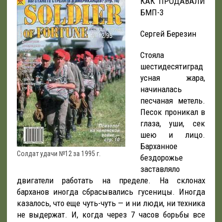
КАК ПРОДАВАЛИ
БМП-3
Сергей Березин
Стояла
шестидесятиград
усная жара,
начиналась
песчаная метель.
Песок проникал в
глаза, уши, сек
шею и лицо.
Барханное
Солдат удачи №12 за 1995 г.
бездорожье
заставляло
двигатели работать на пределе. На склонах
барханов иногда сбрасывались гусеницы. Иногда
казалось, что еще чуть-чуть — и ни люди, ни техника
не выдержат. И, когда через 7 часов борьбы все