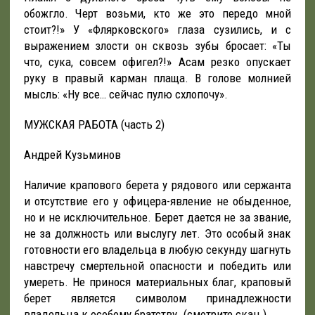
обожгло. Черт возьми, кто же это передо мной
стоит?!» У «Флярковского» глаза сузились, и с
выражением злости он сквозь зубы бросает: «Ты
что, сука, совсем офигел?!» Асам резко опускает
руку в правый карман плаща. В голове молнией
мысль: «Ну все… сейчас пулю схлопочу».
МУЖСКАЯ РАБОТА (часть 2)
Андрей Кузьминов
Наличие крапового берета у рядового или сержанта
и отсутствие его у офицера-явление не обыденное,
но и не исключительное. Берет дается не за звание,
не за должность или выслугу лет. Это особый знак
готовности его владельца в любую секунду шагнуть
навстречу смертельной опасности и победить или
умереть. Не при­нося материальных благ, краповый
берет является символом принадлежности
владельца к особому братству. (смотрите скан.)