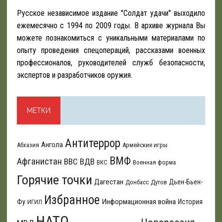
Русское независимое издание "Солдат удачи" выходило
ежемесячно с 1994 по 2009 годы. В архиве журнала Вы
можете познакомиться с уникальными материалами по
опыту проведения спецопераций, рассказами военных
профессионалов, руководителей служб безопасности,
экспертов и разработчиков оружия.
МЕТКИ
Антитеррор
Ангола
Абхазия
Армейские игры
ВМФ
Афганистан
ВВС
ВДВ
ВКС
Военная форма
Горячие точки
Дагестан
Дьен-Бьен-
Донбасс
Дутов
Избранное
Информационная война
Фу
История
ИГИЛ
НАТО