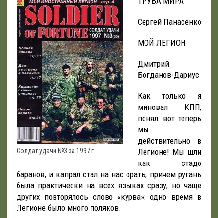
ТРУБА МИРА
Сергей Панасенко
МОЙ ЛЕГИОН
Дмитрий
Богданов-Дариус
Как только я
миновал КПП,
понял: вот теперь
мы
действительно в
Солдат удачи №3 за 1997 г.
Легионе! Мы шли
как стадо
баранов, и капрал стал на нас орать, причем ругань
была практически на всех языках сразу, но чаще
других повторялось слово «курва»: одно время в
Легионе было много поляков.