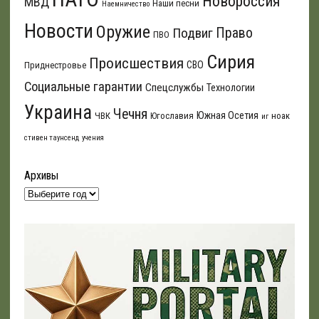
Новороссия
МВД
Наши песни
Наемничество
Новости
Оружие
Подвиг
Право
ПВО
Сирия
Происшествия
СВО
Приднестровье
Социальные гарантии
Спецслужбы
Технологии
Украина
Чечня
Южная Осетия
ЧВК
Югославия
ноак
иг
стивен таунсенд
учения
Архивы