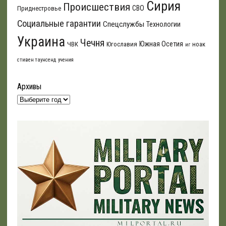
Сирия
Происшествия
СВО
Приднестровье
Социальные гарантии
Спецслужбы
Технологии
Украина
Чечня
Южная Осетия
ЧВК
Югославия
ноак
иг
стивен таунсенд
учения
Архивы