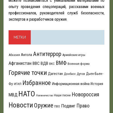
можете познакомиться с уникальными материалами по
опыту проведения спецопераций, рассказами военных
профессионалов, руководителей служб безопасности,
экспертов и разработчиков оружия.
МЕТКИ
Антитеррор
Ангола
Абхазия
Армейские игры
ВМФ
Афганистан
ВВС
ВДВ
ВКС
Военная форма
Горячие точки
Дагестан
Дьен-Бьен-
Донбасс
Дутов
Избранное
Информационная война
Фу
История
ИГИЛ
НАТО
Новороссия
МВД
Наши песни
Наемничество
Новости
Оружие
Подвиг
Право
ПВО