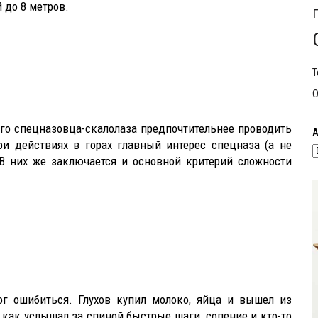
 до 8 метров.
Т
О
его спецназовца-скалолаза предпочтительнее проводить
ри действиях в горах главный интерес спецназа (а не
 В них же заключается и основной критерий сложности
г ошибиться. Глухов купил молоко, яйца и вышел из
 как услышал за спиной быстрые шаги, сопение и кто-то