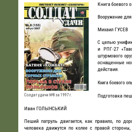
Книга боевого 
19.06.2026
|
WSJ: ПЕНТАГОНУ НУЖНО $80 МЛРД ДЛЯ ПОК
Вооружение для
Михаил ГУСЕВ
С целью унифик
и РПГ-27 «Тав
штурмового ор
оснащенные но
действия.
Книга боевого оп
Солдат удачи №8 за 1997 г.
Подготовка пеш
Иван ГОЛЫНСЬКИЙ
Пеший патруль двигается, как правило, по дор
человека движутся по колее с правой стороны,