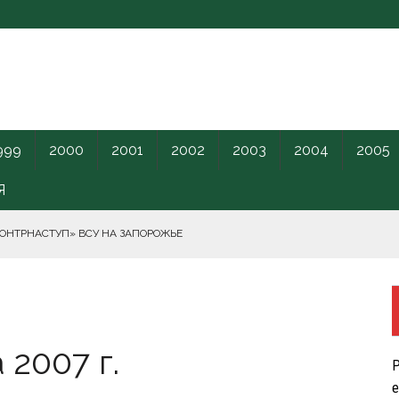
999
2000
2001
2002
2003
2004
2005
Я
КОНТРНАСТУП» ВСУ НА ЗАПОРОЖЬЕ
РНОГО МОРЯ.
2007 г.
ПИЛОТНИКИ В ЛЕНОБЛАСТЬ НАКАНУНЕ ОТКРЫТИЯ ПМЭФ.
Р
КРЕТНОГО КАРАНТИННОГО ЦЕНТРА США.
е