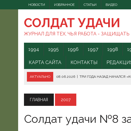
НОВОСТИ
ИЗБРАННОЕ
СТАТЬИ
ВИДЕО
СОЛДАТ УДАЧИ
ЖУРНАЛ ДЛЯ ТЕХ, ЧЬЯ РАБОТА - ЗАЩИЩАТЬ
1994
1995
1996
1997
1998
1
КАРТА САЙТА
КОНТАКТЫ
РЕДАКЦИ
АКТУАЛЬНО
08.06.2026
|
ТРИ ГОДА НАЗАД НАЧАЛСЯ «
08.06.2026
|
СПОСОБЫ ПРОТИВОДЕЙСТВИЯ FPV-ДРОНАМ.
08.06.2026
|
ВС РФ БЕРУТ ПОД КОНТРОЛЬ АКВАТОРИЮ ЧЁ
ГЛАВНАЯ
2007
07.06.2026
|
БОРЬБА С НАШИМИ МОГАМИ. ЧТО ДЕЛАТЬ?
Солдат удачи №8 за 
07.06.2026
|
ВЫЯСНИЛОСЬ, ОТКУДА ВСУ ЗАПУСКАЛИ БЕС
07.06.2026
|
В КЕНИИ ВСПЫХНУЛИ ПРОТЕСТЫ ПРОТИВ СЕ