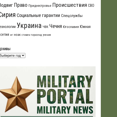
Происшествия
Подвиг
Право
СВО
Приднестровье
Сирия
Социальные гарантии
Спецслужбы
Украина
Чечня
ехнологии
Южная
ЧВК
Югославия
сетия
ноак
иг
стивен таунсенд
учения
Архивы