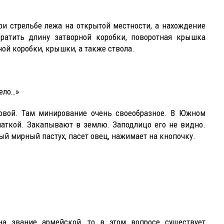
и стрельбе лежа на открытой местности, а нахождение
ратить длину затворной коробки, поворотная крышка
ной коробки, крышки, а также ствола.
ело…»
ковой. Там минирование очень своеобразное. В Южном
чаткой. Закапывают в землю. Заподлицо его не видно.
й мирный пастух, пасет овец, нажимает на кнопочку.
на звание армейской, то в этом вопросе существует