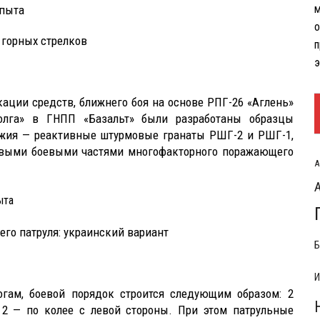
м
опыта
РЫТИЯ РАСХОДОВ НА КОНФЛИКТ С ИРАНОМ
о
 горных стрелков
п
э
ации средств, ближнего боя на основе РПГ-26 «Аглень»
олга» в ГНПП «Базальт» были разработаны образцы
ужия — реактивные штурмовые гранаты РШГ-2 и РШГ-1,
выми боевыми частями многофакторного поражающего
А
ыта
его патруля: украинский вариант
Б
И
огам, боевой порядок строится следующим образом: 2
 2 — по колее с левой стороны. При этом патрульные