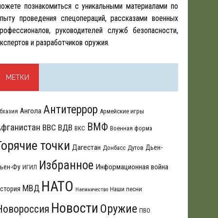
ожете познакомиться с уникальными материалами по
пыту проведения спецопераций, рассказами военных
рофессионалов, руководителей служб безопасности,
кспертов и разработчиков оружия.
МЕТКИ
Антитеррор
Ангола
бхазия
Армейские игры
ВМФ
Афганистан
ВВС
ВДВ
ВКС
Военная форма
Горячие точки
Дагестан
Дьен-
Донбасс
Дутов
Избранное
Информационная война
ьен-Фу
ИГИЛ
НАТО
МВД
стория
Наши песни
Наемничество
Новости
Оружие
Новороссия
ПВО