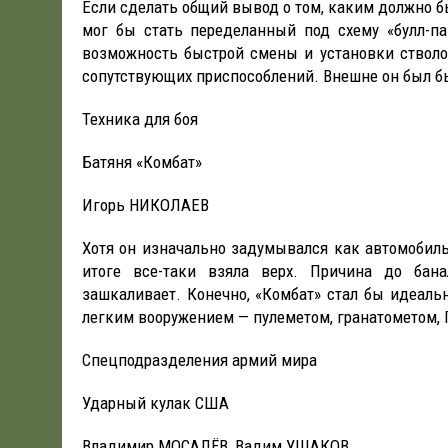
Если сделать общий вывод о том, каким должно бы
мог бы стать переделанный под схему «булл-па
возможность быстрой смены и установки стволо
сопутствующих приспособлений. Внешне он был бы
Техника для боя
Батяня «Комбат»
Игорь НИКОЛАЕВ
Хотя он изначально задумывался как автомобил
итоге все-таки взяла верх. Причина до бана
зашкаливает. Конечно, «Комбат» стал бы идеал
легким вооружением — пулеметом, гранатометом,
Спецподразделения армий мира
Ударный кулак США
Владимир МОСАЛЁВ, Вадим УШАКОВ