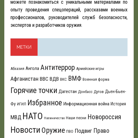
можете познакомиться с уникальными материалами по
опыту проведения спецопераций, рассказами военных
профессионалов, руководителей служб безопасности,
экспертов и разработчиков оружия.
МЕТКИ
Антитеррор
Ангола
Абхазия
Армейские игры
ВМФ
Афганистан
ВВС
ВДВ
ВКС
Военная форма
Горячие точки
Дагестан
Дьен-Бьен-
Донбасс
Дутов
Избранное
Информационная война
Фу
История
ИГИЛ
НАТО
Новороссия
МВД
Наши песни
Наемничество
Новости
Оружие
Подвиг
Право
ПВО