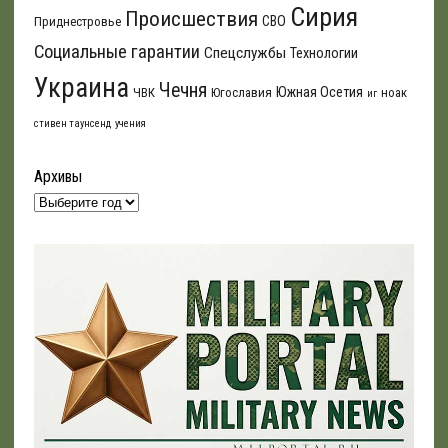
Сирия
Происшествия
СВО
Приднестровье
Социальные гарантии
Спецслужбы
Технологии
Украина
Чечня
Южная Осетия
ЧВК
Югославия
ноак
иг
стивен таунсенд
учения
Архивы