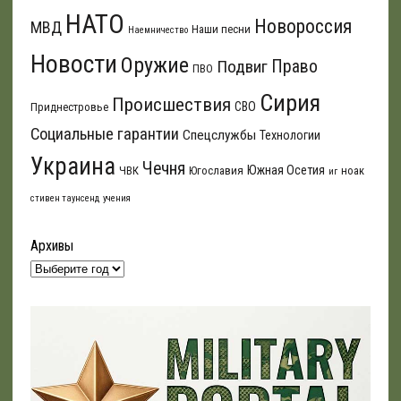
НАТО
Новороссия
МВД
Наши песни
Наемничество
Новости
Оружие
Подвиг
Право
ПВО
Сирия
Происшествия
СВО
Приднестровье
Социальные гарантии
Спецслужбы
Технологии
Украина
Чечня
Южная Осетия
ЧВК
Югославия
ноак
иг
стивен таунсенд
учения
Архивы