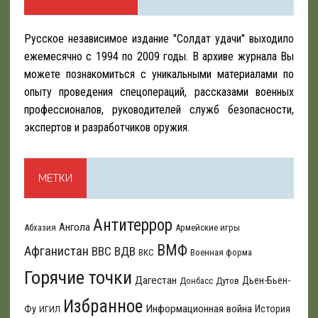
Русское независимое издание "Солдат удачи" выходило
ежемесячно с 1994 по 2009 годы. В архиве журнала Вы
можете познакомиться с уникальными материалами по
опыту проведения спецопераций, рассказами военных
профессионалов, руководителей служб безопасности,
экспертов и разработчиков оружия.
МЕТКИ
Антитеррор
Ангола
Абхазия
Армейские игры
ВМФ
Афганистан
ВВС
ВДВ
ВКС
Военная форма
Горячие точки
Дагестан
Дьен-Бьен-
Донбасс
Дутов
Избранное
Информационная война
Фу
История
ИГИЛ