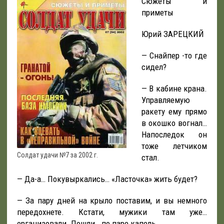
Сюжеты и
приметы
Юрий ЗАРЕЦКИЙ
— Снайпер -то где
сидел?
— В кабине крана.
Управляемую
ракету ему прямо
в окошко вогнал…
Напоследок он
тоже летчиком
Солдат удачи №7 за 2002 г.
стал.
— Да-а… Покувыркались… «Ласточка» жить будет?
— За пару дней на крыло поставим, и вы немного
передохнете. Кстати, мужики там уже…
организовали. Пошли… по паре капель.