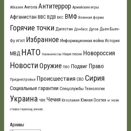
Антитеррор
Ангола
Абхазия
Армейские игры
ВМФ
Афганистан
ВВС
ВДВ
ВКС
Военная форма
Горячие точки
Дагестан
Дьен-Бьен-
Донбасс
Дутов
Избранное
Информационная война
Фу
История
ИГИЛ
НАТО
Новороссия
МВД
Наши песни
Наемничество
Новости
Оружие
Подвиг
Право
ПВО
Сирия
Происшествия
СВО
Приднестровье
Социальные гарантии
Спецслужбы
Технологии
Украина
Чечня
Южная Осетия
ЧВК
Югославия
ноак
иг
стивен таунсенд
учения
Архивы