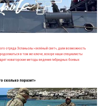
кого отряда Эспаньолы «зелёный свет», дали возможность
продолжаться в том же ключе, вскоре наши специалисты
недрят новаторские методы ведения гибридных боевых
то сколько поразит»