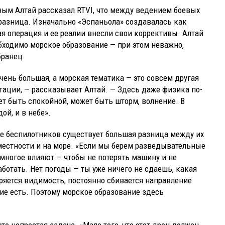
ым Алтай рассказал RTVI, что между ведением боевых
 разница. Изначально «Эспаньола» создавалась как
ая операция и ее реалии внесли свои коррективы. Алтай
обходимо морское образование — при этом неважно,
бранец.
чень большая, а морская тематика — это совсем другая
гации, — рассказывает Алтай. — Здесь даже физика по-
жет быть спокойной, может быть шторм, волнение. В
дой, и в небе».
ре беспилотников существует большая разница между их
местности и на море. «Если мы берем разведывательные
а многое влияют — чтобы не потерять машину и не
аботать. Нет погоды — ты уже ничего не сдаешь, какая
еряется видимость, постоянно сбивается направление
ние есть. Поэтому морское образование здесь
это непростая задача. «Мало того, что этот дрон должен