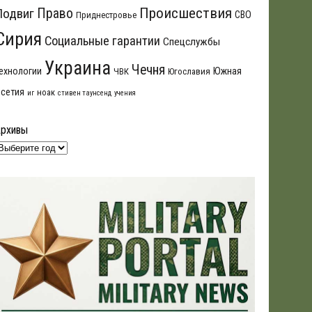
Происшествия
Подвиг
Право
СВО
Приднестровье
Сирия
Социальные гарантии
Спецслужбы
Украина
Чечня
ехнологии
Южная
ЧВК
Югославия
сетия
ноак
иг
стивен таунсенд
учения
Архивы