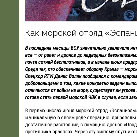
Как морской отряд «Эспан
В последние месяцы ВСУ значительно увеличили инт
все — от ракет и дронов до надводных безэкипажных
почти сотней беспилотников, а в начале июня пред
Среди тех, кто обеспечивает оборону Крыма — морс
Спецкор RTVI Денис Волин пообщался с командиром
добровольцами о том, какие конкретно задачи выпо
отличаются от войны на море, существует ли угроз
готова стать первой морской ЧВК в случае, если зак
В первых числах июня морской отряд «Эспаньолы
и уникальную в своем роде операцию: добровольц
достаточное расстояние, с помощью дронов «Овод»
противника врасплох. Через эту систему спутник