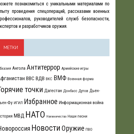
ожете познакомиться с уникальными материалами по
пыту проведения спецопераций, рассказами военных
рофессионалов, руководителей служб безопасности,
кспертов и разработчиков оружия.
МЕТКИ
Антитеррор
Ангола
бхазия
Армейские игры
ВМФ
Афганистан
ВВС
ВДВ
ВКС
Военная форма
Горячие точки
Дагестан
Дьен-
Донбасс
Дутов
Избранное
Информационная война
ьен-Фу
ИГИЛ
НАТО
МВД
стория
Наши песни
Наемничество
Новости
Оружие
Новороссия
ПВО