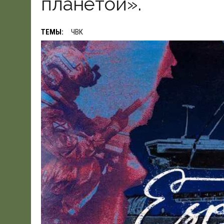
планетой».
ТЕМЫ:
ЧВК