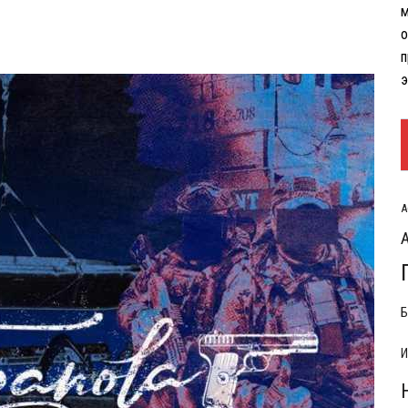
м
о
п
э
А
Б
И