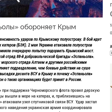
ьолы» обороняет Крым
Т
О
енсивность ударов по Крымскому полуострову. В бой идет
 катеров (БЭК). 2 мая Украина атаковала полуостров
приняла очередную попытку подорвать Крымский мост.
кой отряд 88-й добровольческой бригады «Эспаньола».
 морского отряда Алтаем и другими российскими
лняет подразделение, чем боевые действия на суше
а высадки десанта ВСУ в Крыму и почему «Эспаньола»
он о таких организациях будет принят в России.
» при поддержке Черноморского флота провел дерзкую
ы вышли в море на катерах, и, приблизившись на
 атаковали узел спутниковой связи ВСУ. Удар застал
ового наведения украинская армия координировала