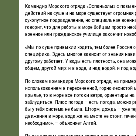
Командир Морского отряда «Эспаньолы» с позывн
действий на суше и на море существует огромная
сухопутное подразделение, но специальная военн
говорит, что для работы в море бойцам просто не
военное или гражданское училище закончит ново
«Мы по суше привыкли ходить, тем более Россия о
специфика. Здесь многое зависит от знания нави
другому работает. У воды есть плотность, она мо
общем, другой мир: и в воде, и над водой, и под во
По словам командира Морского отряда, на приме
использованием в пересеченной, горно-лесистой 
крылья, то в море все потоки ветра, ориентиры н
заблудиться. Плюс погода — есть погода, можно р
бы у тебя система не была. Шторм, дождь — уже т
движения в море, вода же на месте не стоит, тече
необходимо», — объясняет Алтай.
По его словам, произвести запуск дрона с моря — 