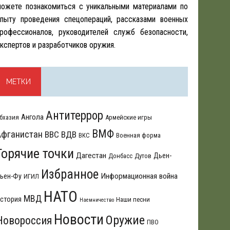
ожете познакомиться с уникальными материалами по
пыту проведения спецопераций, рассказами военных
рофессионалов, руководителей служб безопасности,
кспертов и разработчиков оружия.
МЕТКИ
Антитеррор
Ангола
бхазия
Армейские игры
ВМФ
Афганистан
ВВС
ВДВ
ВКС
Военная форма
Горячие точки
Дагестан
Дьен-
Донбасс
Дутов
Избранное
Информационная война
ьен-Фу
ИГИЛ
НАТО
МВД
стория
Наши песни
Наемничество
Новости
Оружие
Новороссия
ПВО