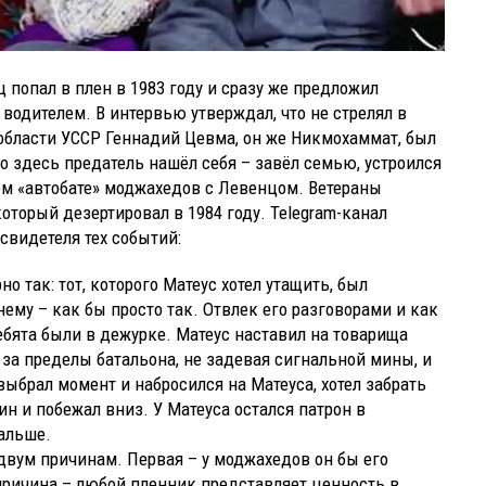
попал в плен в 1983 году и сразу же предложил
 водителем. В интервью утверждал, что не стрелял в
 области УССР Геннадий Цевма, он же Никмохаммат, был
но здесь предатель нашёл себя – завёл семью, устроился
ом «автобате» моджахедов с Левенцом. Ветераны
торый дезертировал в 1984 году. Telegram-канал
свидетеля тех событий:
о так: тот, которого Матеус хотел утащить, был
му – как бы просто так. Отвлек его разговорами и как
ебята были в дежурке. Матеус наставил на товарища
 за пределы батальона, не задевая сигнальной мины, и
выбрал момент и набросился на Матеуса, хотел забрать
ин и побежал вниз. У Матеуса остался патрон в
дальше.
 двум причинам. Первая – у моджахедов он бы его
причина – любой пленник представляет ценность в