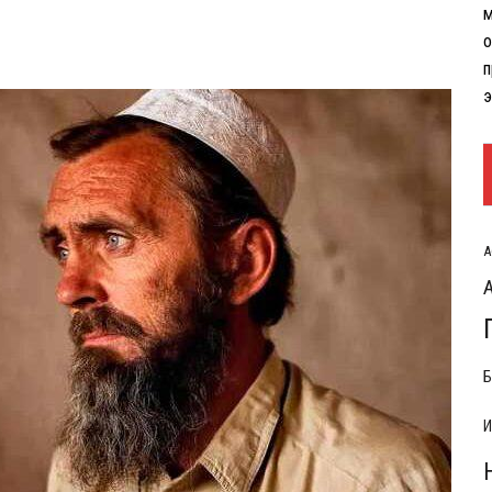
м
РЫТИЯ РАСХОДОВ НА КОНФЛИКТ С ИРАНОМ
о
п
э
А
Б
И