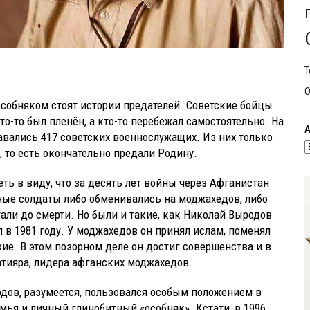
Т
О
особняком стоят истории предателей. Советские бойцы
о-то был пленён, а кто-то перебежал самостоятельно. На
авались 417 советских военнослужащих. Из них только
 то есть окончательно предали Родину.
еть в виду, что за десять лет войны через Афганистан
ные солдаты либо обменивались на моджахедов, либо
тали до смерти. Но были и такие, как Николай Выродов
 в 1981 году. У моджахедов он принял ислам, поменял
жие. В этом позорном деле он достиг совершенства и в
тияра, лидера афганских моджахедов.
дов, разумеется, пользовался особым положением в
емья и личный глинобитный «особняк». Кстати, в 1996