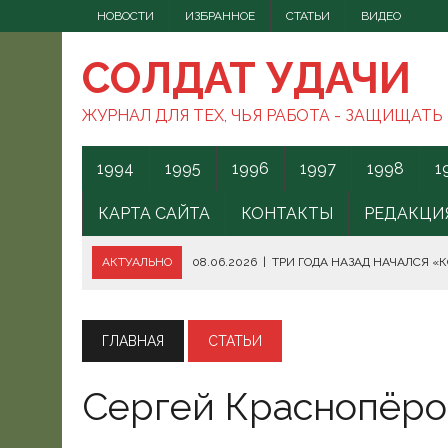
НОВОСТИ
ИЗБРАННОЕ
СТАТЬИ
ВИДЕО
СОЛДАТ УДАЧИ
ЖУРНАЛ ДЛЯ ТЕХ, ЧЬЯ РАБОТА - ЗАЩИЩАТЬ
1994
1995
1996
1997
1998
1
КАРТА САЙТА
КОНТАКТЫ
РЕДАКЦИ
АКТУАЛЬНО
08.06.2026
|
ТРИ ГОДА НАЗАД НАЧАЛСЯ «
08.06.2026
|
СПОСОБЫ ПРОТИВОДЕЙСТВИЯ FPV-ДРОНАМ.
08.06.2026
|
ВС РФ БЕРУТ ПОД КОНТРОЛЬ АКВАТОРИЮ ЧЁ
ГЛАВНАЯ
СТАТЬИ
07.06.2026
|
БОРЬБА С НАШИМИ МОГАМИ. ЧТО ДЕЛАТЬ?
Сергей Краснопёров
07.06.2026
|
ВЫЯСНИЛОСЬ, ОТКУДА ВСУ ЗАПУСКАЛИ БЕС
07.06.2026
|
В КЕНИИ ВСПЫХНУЛИ ПРОТЕСТЫ ПРОТИВ СЕ