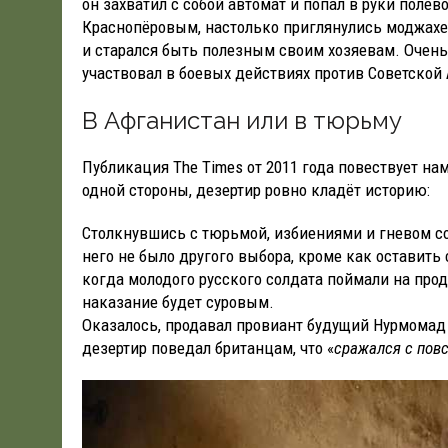
он захватил с собой автомат и попал в руки поле
Краснопёровым, настолько приглянулись моджахед
и старался быть полезным своим хозяевам. Очень 
участвовал в боевых действиях против Советской 
В Афганистан или в тюрьму
Публикация The Times от 2011 года повествует н
одной стороны, дезертир ровно кладёт историю:
Столкнувшись с тюрьмой, избиениями и гневом сов
него не было другого выбора, кроме как оставить с
когда молодого русского солдата поймали на прод
наказание будет суровым.
Оказалось, продавал провиант будущий Нурмомад 
дезертир поведал британцам, что «
сражался с пов