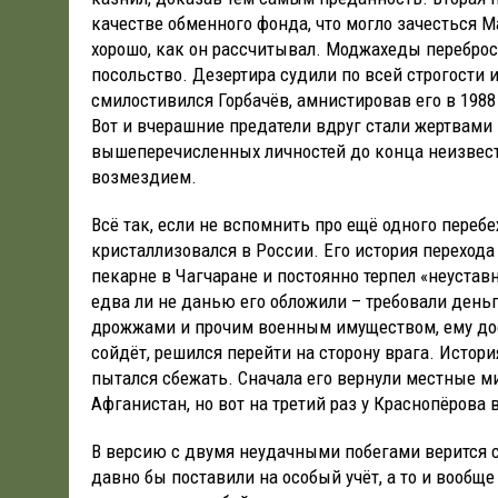
качестве обменного фонда, что могло зачесться Ма
хорошо, как он рассчитывал. Моджахеды переброси
посольство. Дезертира судили по всей строгости
смилостивился Горбачёв, амнистировав его в 1988
Вот и вчерашние предатели вдруг стали жертвами
вышеперечисленных личностей до конца неизвест
возмездием.
Всё так, если не вспомнить про ещё одного пере
кристаллизовался в России. Его история перехода
пекарне в Чагчаране и постоянно терпел «неуста
едва ли не данью его обложили – требовали деньг
дрожжами и прочим военным имуществом, ему досту
сойдёт, решился перейти на сторону врага. Истори
пытался сбежать. Сначала его вернули местные м
Афганистан, но вот на третий раз у Краснопёрова 
В версию с двумя неудачными побегами верится с
давно бы поставили на особый учёт, а то и вообще