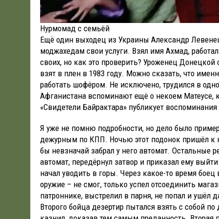
Нурмомад с семьёй
Ещё один выходец из Украины Александр Левенец 
моджахедам свои услуги. Взял имя Ахмад, работал
своих, но как это проверить? Уроженец Донецкой
взят в плен в 1983 году. Можно сказать, что имен
работать шофёром. Не исключено, трудился в одн
Афганистана вспоминают ещё о некоем Матеусе, ко
«Свидетели Байрактара» публикует воспоминания 
Я уже не помню подробности, но дело было примерн
дежурным по КПП. Ночью этот подонок пришёл к не
бы невзначай забрал у него автомат. Остальные р
автомат, передёрнул затвор и приказал ему выйти
начал уводить в горы. Через какое-то время боец 
оружие – не смог, только успел отсоединить магаз
патроннике, выстрелил в парня, не попал и ушёл 
Второго бойца дезертир пытался взять с собой по
казнил, доказав тем самым преданность. Вторая 