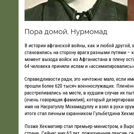
Пора домой, Нурмомад
В истории афганской войны, как и любой другой, 
становились на сторону врага разными путями – кт
момент выхода войск из Афганистана в плену ост
64 человека приняли ислам и «ассимилировались»,
Справедливости ради, это ничтожно мало, если им
прошли более 620 тысяч военнослужащих. Пленён
расстреливались на месте, в худшем случае их пы
(очень говорящая фамилия), который дезертировал
имя на Насратуллу Мохамадуллу и взял в руки ору
итоге стал личным охранником Гульбетдина Хекма
Позже Хекматияр стал премьер-министром, а Выро
стране. Сейчас ему 65 лет, пожизненная пенсия, с