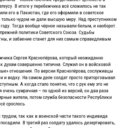
теусу. В итоге у перебежчика всё сложилось не так
ли его в Пакистан, где его оформили в советское
 и только чудом не дали высшую меру. Над преступником
 году. Тогда вообще чёрное называли белым, и наоборот.
 прежней политики Советского Союза. Судьбы
ны, и забвение станет для них самым справедливым
бежчика Сергея Краснопёрова, который неожиданно
 к духам совершенно типична. Служил он в войсковой
вные» отношения. По версии Краснопёрова, сослуживцы
и и водку. На самом деле солдат просто приторговывал
пным. А когда стало понятно, что с рук ему это не
я очень сумрачная – по одной из версий, он два раза
ирные жители, потом служба безопасности Республики
всё срослось.
 трудом, так как в воинской части такого индивида
 посадили. В третий раз солдату удалось дезертировать,