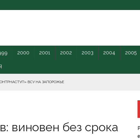
999
2000
2001
2002
2003
2004
2005
Я
КОНТРНАСТУП» ВСУ НА ЗАПОРОЖЬЕ
РНОГО МОРЯ.
: виновен без срока
ПИЛОТНИКИ В ЛЕНОБЛАСТЬ НАКАНУНЕ ОТКРЫТИЯ ПМЭФ.
Р
КРЕТНОГО КАРАНТИННОГО ЦЕНТРА США.
е