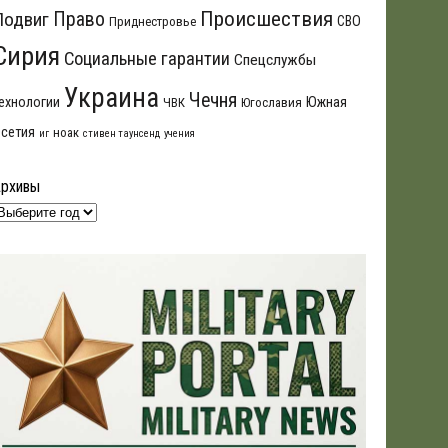
Происшествия
Подвиг
Право
СВО
Приднестровье
Сирия
Социальные гарантии
Спецслужбы
Украина
Чечня
ехнологии
Южная
ЧВК
Югославия
сетия
ноак
иг
стивен таунсенд
учения
Архивы