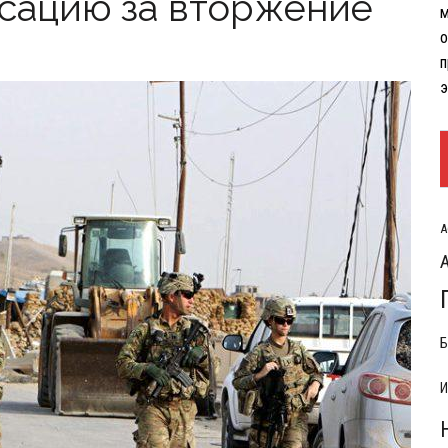
сацию за вторжение
м
РЫТИЯ РАСХОДОВ НА КОНФЛИКТ С ИРАНОМ
о
п
э
А
Б
И