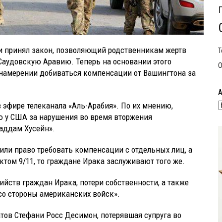
 и принял закон, позволяющий родственникам жертв
Т
а Саудовскую Аравию. Теперь на основании этого
О
 намерении добиваться компенсации от Вашингтона за
 эфире телеканала «Аль-Арабия». По их мнению,
 у США за нарушения во время вторжения
Саддам Хусейн».
или право требовать компенсации с отдельных лиц, а
ктом 9/11, то граждане Ирака заслуживают того же.
йств граждан Ирака, потери собственности, а также
со стороны американских войск».
тов Стефани Росс Десимон, потерявшая супруга во