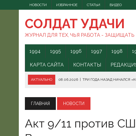
НОВОСТИ
ИЗБРАННОЕ
СТАТЬИ
ВИДЕО
СОЛДАТ УДАЧИ
ЖУРНАЛ ДЛЯ ТЕХ, ЧЬЯ РАБОТА - ЗАЩИЩАТЬ
1994
1995
1996
1997
1998
1
КАРТА САЙТА
КОНТАКТЫ
РЕДАКЦИ
АКТУАЛЬНО
08.06.2026
|
ТРИ ГОДА НАЗАД НАЧАЛСЯ «
08.06.2026
|
СПОСОБЫ ПРОТИВОДЕЙСТВИЯ FPV-ДРОНАМ.
08.06.2026
|
ВС РФ БЕРУТ ПОД КОНТРОЛЬ АКВАТОРИЮ ЧЁ
ГЛАВНАЯ
НОВОСТИ
07.06.2026
|
БОРЬБА С НАШИМИ МОГАМИ. ЧТО ДЕЛАТЬ?
Акт 9/11 против СШ
07.06.2026
|
ВЫЯСНИЛОСЬ, ОТКУДА ВСУ ЗАПУСКАЛИ БЕС
07.06.2026
|
В КЕНИИ ВСПЫХНУЛИ ПРОТЕСТЫ ПРОТИВ СЕ