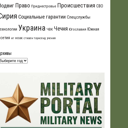
Происшествия
Подвиг
Право
СВО
Приднестровье
Сирия
Социальные гарантии
Спецслужбы
Украина
Чечня
ехнологии
Южная
ЧВК
Югославия
сетия
ноак
иг
стивен таунсенд
учения
Архивы