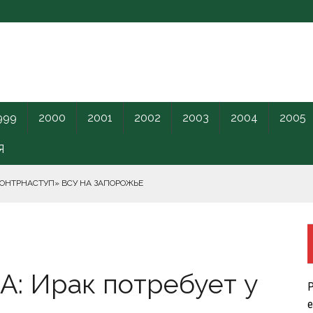
999
2000
2001
2002
2003
2004
2005
Я
КОНТРНАСТУП» ВСУ НА ЗАПОРОЖЬЕ
РНОГО МОРЯ.
А: Ирак потребует у
ПИЛОТНИКИ В ЛЕНОБЛАСТЬ НАКАНУНЕ ОТКРЫТИЯ ПМЭФ.
Р
КРЕТНОГО КАРАНТИННОГО ЦЕНТРА США.
е