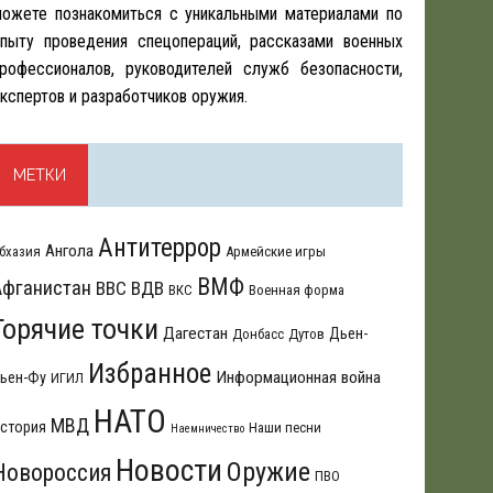
ожете познакомиться с уникальными материалами по
пыту проведения спецопераций, рассказами военных
рофессионалов, руководителей служб безопасности,
кспертов и разработчиков оружия.
МЕТКИ
Антитеррор
Ангола
бхазия
Армейские игры
ВМФ
Афганистан
ВВС
ВДВ
ВКС
Военная форма
Горячие точки
Дагестан
Дьен-
Донбасс
Дутов
Избранное
Информационная война
ьен-Фу
ИГИЛ
НАТО
МВД
стория
Наши песни
Наемничество
Новости
Оружие
Новороссия
ПВО