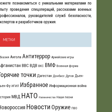
ожете познакомиться с уникальными материалами по
пыту проведения спецопераций, рассказами военных
рофессионалов, руководителей служб безопасности,
кспертов и разработчиков оружия.
МЕТКИ
Антитеррор
Ангола
бхазия
Армейские игры
ВМФ
Афганистан
ВВС
ВДВ
ВКС
Военная форма
Горячие точки
Дагестан
Дьен-
Донбасс
Дутов
Избранное
Информационная война
ьен-Фу
ИГИЛ
НАТО
МВД
стория
Наши песни
Наемничество
Новости
Оружие
Новороссия
ПВО