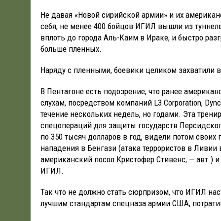
Не давая «Новой сирийской армии» и их америка
себя, не менее 400 бойцов ИГИЛ вышли из туннеле
вплоть до города Аль-Каим в Ираке, и быстро раз
больше пленных.
Наряду с пленными, боевики целиком захватили в
В Пентагоне есть подозрение, что ранее америка
слухам, посредством компаний L3 Corporation, Dyn
течение нескольких недель, но годами. Эта трен
спецопераций для защиты государств Персидског
по 350 тысяч долларов в год, видели потом свои
нападения в Бенгази (атака террористов в Ливии в
американский посол Кристофер Стивенс, — авт.) и
ИГИЛ.
Так что не должно стать сюрпризом, что ИГИЛ нас
лучшим стандартам спецназа армии США, потратив