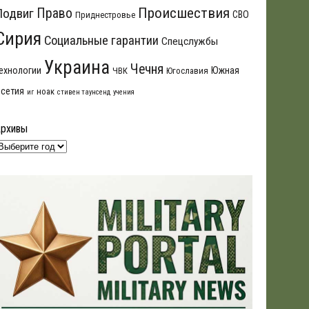
Происшествия
Подвиг
Право
СВО
Приднестровье
Сирия
Социальные гарантии
Спецслужбы
Украина
Чечня
ехнологии
Южная
ЧВК
Югославия
сетия
ноак
иг
стивен таунсенд
учения
Архивы