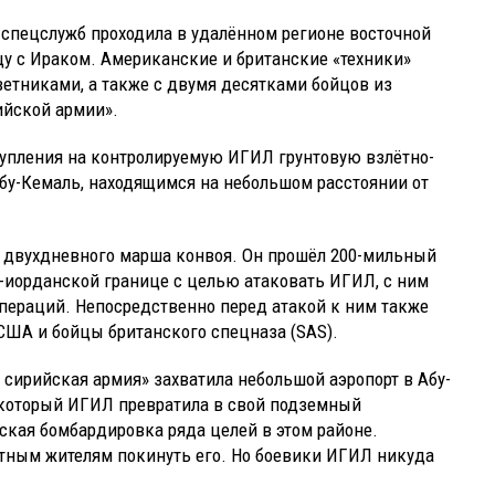
 спецслужб проходила в удалённом регионе восточной
ицу с Ираком. Американские и британские «техники»
ветниками, а также с двумя десятками бойцов из
ийской армии».
тупления на контролируемую ИГИЛ грунтовую взлётно-
бу-Кемаль, находящимся на небольшом расстоянии от
с двухдневного марша конвоя. Он прошёл 200-мильный
о-иорданской границе с целью атаковать ИГИЛ, с ним
пераций. Непосредственно перед атакой к ним также
ША и бойцы британского спецназа (SAS).
я сирийская армия» захватила небольшой аэропорт в Абу-
, который ИГИЛ превратила в свой подземный
кая бомбардировка ряда целей в этом районе.
тным жителям покинуть его. Но боевики ИГИЛ никуда