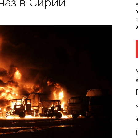
наз в Сирии
м
РЫТИЯ РАСХОДОВ НА КОНФЛИКТ С ИРАНОМ
о
п
э
А
Б
И