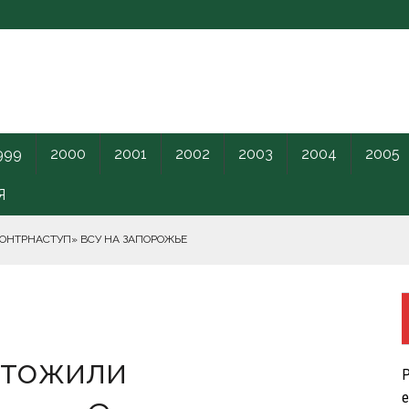
999
2000
2001
2002
2003
2004
2005
Я
КОНТРНАСТУП» ВСУ НА ЗАПОРОЖЬЕ
РНОГО МОРЯ.
чтожили
ПИЛОТНИКИ В ЛЕНОБЛАСТЬ НАКАНУНЕ ОТКРЫТИЯ ПМЭФ.
Р
КРЕТНОГО КАРАНТИННОГО ЦЕНТРА США.
е