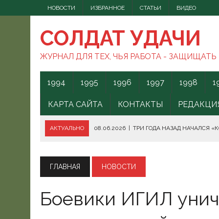
НОВОСТИ
ИЗБРАННОЕ
СТАТЬИ
ВИДЕО
СОЛДАТ УДАЧИ
ЖУРНАЛ ДЛЯ ТЕХ, ЧЬЯ РАБОТА - ЗАЩИЩАТЬ
1994
1995
1996
1997
1998
1
КАРТА САЙТА
КОНТАКТЫ
РЕДАКЦИ
АКТУАЛЬНО
08.06.2026
|
ТРИ ГОДА НАЗАД НАЧАЛСЯ «
08.06.2026
|
СПОСОБЫ ПРОТИВОДЕЙСТВИЯ FPV-ДРОНАМ.
08.06.2026
|
ВС РФ БЕРУТ ПОД КОНТРОЛЬ АКВАТОРИЮ ЧЁ
ГЛАВНАЯ
НОВОСТИ
07.06.2026
|
БОРЬБА С НАШИМИ МОГАМИ. ЧТО ДЕЛАТЬ?
Боевики ИГИЛ уни
07.06.2026
|
ВЫЯСНИЛОСЬ, ОТКУДА ВСУ ЗАПУСКАЛИ БЕС
07.06.2026
|
В КЕНИИ ВСПЫХНУЛИ ПРОТЕСТЫ ПРОТИВ СЕ