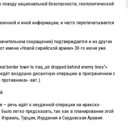
 поводу национальной безопасности, геополитической
военной и иной информации, и часто перепечатывается
значительном сокращении) подтверждается и из других
 от имени «Новой сирийской армии» 30-го июня уже
al border town to Iraq „air dropped behind enemy lines“»
 ведёт воздушно-десантную операцию в приграничном с
противника» -авт.).
й.
е — речь идёт о неудачной операции на иракско-
было легко предсказать, так как в планировании этой
 Израиль, Турция, Иордания и Саудовская Аравия.