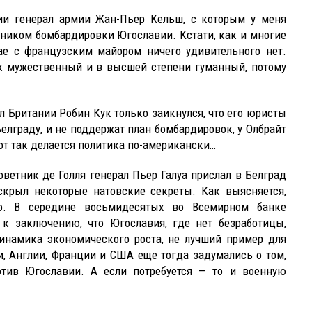
ии генерал армии Жан-Пьер Кельш, с которым у меня
нником бомбардировки Югославии. Кстати, как и многие
ае с французским майором ничего удивительного нет.
ок мужественный и в высшей степени гуманный, потому
л Британии Робин Кук только заикнулся, что его юристы
елграду, и не поддержат план бомбардировок, у Олбрайт
Вот так делается политика по-американски…
етник де Голля генерал Пьер Галуа прислал в Белград
скрыл некоторые натовские секреты. Как выясняется,
но. В середине восьмидесятых во Всемирном банке
 к заключению, что Югославия, где нет безработицы,
инамика экономического роста, не лучший пример для
и, Англии, Франции и США еще тогда задумались о том,
отив Югославии. А если потребуется — то и военную