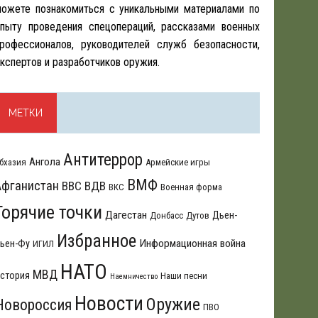
ожете познакомиться с уникальными материалами по
пыту проведения спецопераций, рассказами военных
рофессионалов, руководителей служб безопасности,
кспертов и разработчиков оружия.
МЕТКИ
Антитеррор
Ангола
бхазия
Армейские игры
ВМФ
Афганистан
ВВС
ВДВ
ВКС
Военная форма
Горячие точки
Дагестан
Дьен-
Донбасс
Дутов
Избранное
Информационная война
ьен-Фу
ИГИЛ
НАТО
МВД
стория
Наши песни
Наемничество
Новости
Оружие
Новороссия
ПВО