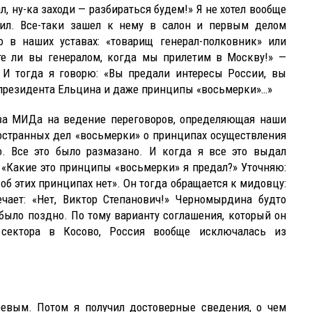
л, ну-ка заходи — разбираться будем!» Я не хотел вообще
дил. Все-таки зашел к нему в салон и первым делом
о в наших уставах: «товарищ генерал-полковник» или
те ли вы генералом, когда мы прилетим в Москву!» —
. И тогда я говорю: «Вы предали интересы России, вы
 президента Ельцина и даже принципы «восьмерки»…»
ва МИДа на ведение переговоров, определяющая наши
остранных дел «восьмерки» о принципах осуществления
о. Все это было размазано. И когда я все это выдал
«Какие это принципы «восьмерки» я предал?» Уточняю:
б этих принципах нет». Он тогда обращается к мидовцу:
ечает: «Нет, Виктор Степанович!» Черномырдина будто
 было поздно. По тому варианту соглашения, который он
 сектора в Косово, Россия вообще исключалась из
евым. Потом я получил достоверные сведения, о чем