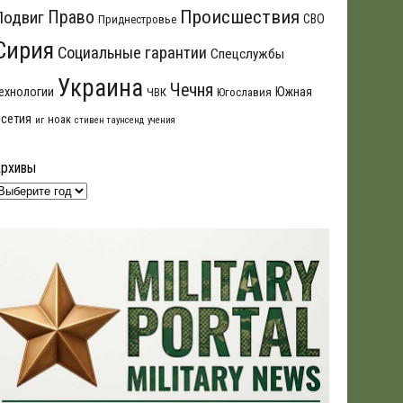
Происшествия
Подвиг
Право
СВО
Приднестровье
Сирия
Социальные гарантии
Спецслужбы
Украина
Чечня
ехнологии
Южная
ЧВК
Югославия
сетия
ноак
иг
стивен таунсенд
учения
Архивы