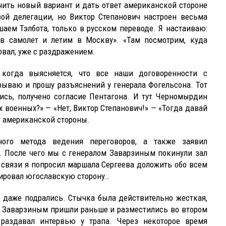
чить новый вариант и дать ответ американской стороне
ой делегации, но Виктор Степанович настроен весьма
шаем Тэлбота, только в русском переводе. Я настаиваю:
 в самолет и летим в Москву». «Там посмотрим, куда
овал, уже с раздражением.
 когда выясняется, что все наши договоренности с
ываю и прошу разъяснений у генерала Фогельсона. Тот
ись, получено согласие Пентагона. И тут Черномырдин
х военных?» — «Нет, Виктор Степанович!» — «Тогда давай
 американской стороны.
бного метода ведения переговоров, а также заявил
я. После чего мы с генералом Заварзиным покинули зал
 связи я попросил маршала Сергеева доложить обо всем
ировал югославскую сторону…
 даже подрались. Стычка была действительно жесткая,
м Заварзиным пришли раньше и разместились во втором
раздавал интервью у трапа. Через некоторое время