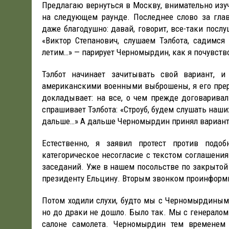
Предлагаю вернуться в Москву, внимательно изу
на следующем раунде. Последнее слово за глав
даже благодушно: давай, говорит, все-таки послу
«Виктор Степанович, слушаем Тэлбота, садимся
летим…» — парирует Черномырдин, как я почувств
Тэлбот начинает зачитывать свой вариант, и
американскими военными выброшены, я его прер
докладывает: на все, о чем прежде договаривал
спрашивает Тэлбота: «Строуб, будем слушать наши
дальше…» А дальше Черномырдин принял вариант
Естественно, я заявил протест против подо
категорическое несогласие с текстом соглашени
заседаний. Уже в нашем посольстве по закрытой
президенту Ельцину. Вторым звонком проинформ
Потом ходили слухи, будто мы с Черномырдиным
но до драки не дошло. Было так. Мы с генерало
салоне самолета. Черномырдин тем временем 