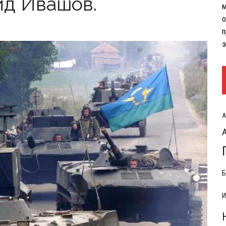
ид Ивашов.
м
о
п
э
А
Б
И