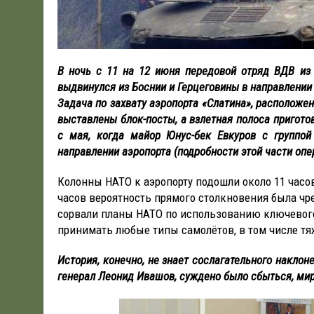
В ночь с 11 на 12 июня передовой отряд ВДВ из 
выдвинулся из Боснии и Герцеговины в направлении
Задача по захвату аэропорта «Слатина», расположен
выставлены блок-посты, а взлетная полоса пригото
с мая, когда майор Юнус-бек Евкуров с группо
направлении аэропорта (подробности этой части опе
Колонны НАТО к аэропорту подошли около 11 часов 
часов вероятность прямого столкновения была чр
сорвали планы НАТО по использованию ключевого 
принимать любые типы самолётов, в том числе т
История, конечно, не знает сослагательного наклон
генерал Леонид Ивашов, суждено было сбыться, ми