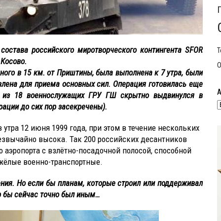
состава российского миротворческого контингента SFOR
Т
 Косово.
О
ного в 15 км. от Приштины, была выполнена к 7 утра, были
влена для приема основных сил. Операция готовилась еще
й из 18 военнослужащих ГРУ ГШ скрытно выдвинулся в
рации до сих пор засекречены).
утра 12 июня 1999 года, при этом в течение нескольких
езвычайно высока. Так 200 российских десантников
аэропорта с взлётно-посадочной полосой, способной
яжёлые военно-транспортные.
ения. Но если бы планам, которые строил или поддерживал
р бы сейчас точно был иным…