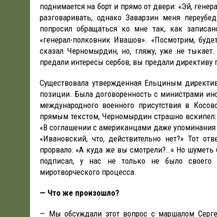
поднимается на борт и прямо от двери: «Эй, генера
разговаривать, однако Заварзин меня переубе
попросил обращаться ко мне так, как записан
«генерал-полковник Ивашов». «Посмотрим, буде
сказал Черномырдин, но, гляжу, уже не тыкает
предали интересы сербов, вы предали директиву
Существовала утвержденная Ельциным директи
позиции. Была договоренность с министрами ин
международного военного присутствия в Косов
прямым текстом, Черномырдин страшно вскипел: 
«В соглашении с американцами даже упоминания о
«Ивановский, что, действительно нет?» Тот отв
прорвало: «А куда же вы смотрели?..» Но шуметь
подписал, у нас не только не было своего
миротворческого процесса.
— Что же произошло?
— Мы обсуждали этот вопрос с маршалом Серге