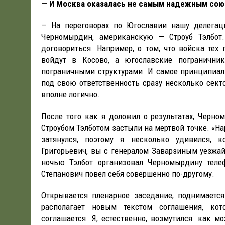
— И Москва оказалась не самым надежным сою
— На переговорах по Югославии нашу делегац
Черномырдин, американскую — Строуб Тэлбот
договориться. Например, о том, что войска тех 
войдут в Косово, а югославские погранични
пограничными структурами. И самое принципиал
под свою ответственность сразу несколько сект
вполне логично.
После того как я доложил о результатах, Черн
Строубом Тэлботом застыли на мертвой точке. «Н
затянулся, поэтому я несколько удивился, 
Григорьевич, вы с генералом Заварзиным уезжайт
ночью Тэлбот организовал Черномырдину теле
Степанович повел себя совершенно по-другому.
Открывается пленарное заседание, поднимается
располагает новым текстом соглашения, кот
соглашается. Я, естественно, возмутился: как м