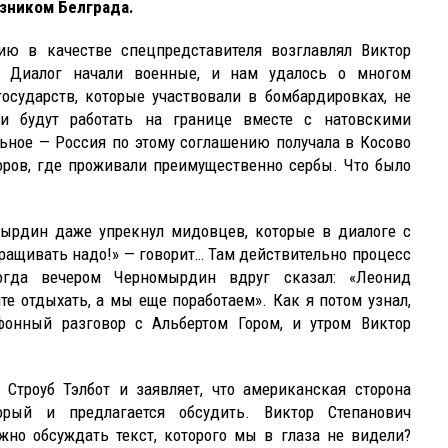
зником Белграда.
ию в качестве спецпредставителя возглавлял Виктор
. Диалог начали военные, и нам удалось о многом
государств, которые участвовали в бомбардировках, не
ки будут работать на границе вместе с натовскими
ьное — Россия по этому соглашению получала в Косово
оров, где проживали преимущественно сербы. Что было
омырдин даже упрекнул мидовцев, которые в диалоге с
аращивать надо!» — говорит… Там действительно процесс
когда вечером Черномырдин вдруг сказал: «Леонид
е отдыхать, а мы еще поработаем». Как я потом узнал,
фонный разговор с Альбертом Гором, и утром Виктор
 Строуб Тэлбот и заявляет, что американская сторона
орый и предлагается обсудить. Виктор Степанович
ожно обсуждать текст, которого мы в глаза не видели?