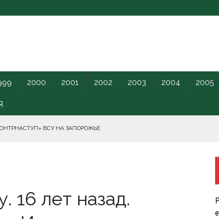
999
2000
2001
2002
2003
2004
2005
Я
КОНТРНАСТУП» ВСУ НА ЗАПОРОЖЬЕ
 FPV-ДРОНАМ.
РНОГО МОРЯ.
ПИЛОТНИКИ В ЛЕНОБЛАСТЬ НАКАНУНЕ ОТКРЫТИЯ ПМЭФ.
 16 лет назад.
Р
КРЕТНОГО КАРАНТИННОГО ЦЕНТРА США.
е
РЫТИЯ РАСХОДОВ НА КОНФЛИКТ С ИРАНОМ