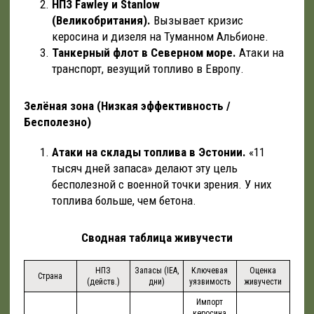
НПЗ Fawley и Stanlow
(Великобритания).
Вызывает кризис
керосина и дизеля на Туманном Альбионе.
Танкерный флот в Северном море.
Атаки на
транспорт, везущий топливо в Европу.
Зелёная зона (Низкая эффективность /
Бесполезно)
Атаки на склады топлива в Эстонии.
«11
тысяч дней запаса» делают эту цель
бесполезной с военной точки зрения. У них
топлива больше, чем бетона.
Сводная таблица живучести
НПЗ
Запасы (IEA,
Ключевая
Оценка
Страна
(действ.)
дни)
уязвимость
живучести
Импорт
керосина