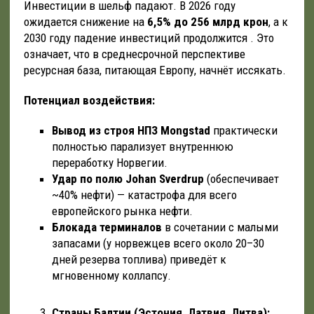
Инвестиции в шельф падают. В 2026 году
ожидается снижение на
6,5% до 256 млрд крон
, а к
2030 году падение инвестиций продолжится . Это
означает, что в среднесрочной перспективе
ресурсная база, питающая Европу, начнёт иссякать.
Потенциал воздействия:
Вывод из строя НПЗ Mongstad
практически
полностью парализует внутреннюю
переработку Норвегии.
Удар по полю Johan Sverdrup
(обеспечивает
~40% нефти) — катастрофа для всего
европейского рынка нефти.
Блокада терминалов
в сочетании с малыми
запасами (у норвежцев всего около 20–30
дней резерва топлива) приведёт к
мгновенному коллапсу.
Страны Балтии (Эстония, Латвия, Литва):