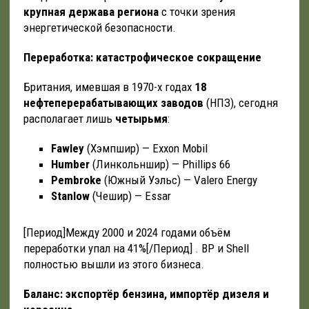
крупная держава региона
с точки зрения
энергетической безопасности.
Переработка: катастрофическое сокращение
Британия, имевшая в 1970-х годах
18
нефтеперерабатывающих заводов
(НПЗ), сегодня
располагает лишь
четырьмя
:
Fawley
(Хэмпшир) — Exxon Mobil
Humber
(Линкольншир) — Phillips 66
Pembroke
(Южный Уэльс) — Valero Energy
Stanlow
(Чешир) — Essar
[Период]Между 2000 и 2024 годами объём
переработки упал на 41%[/Период] . BP и Shell
полностью вышли из этого бизнеса.
Баланс: экспортёр бензина, импортёр дизеля и