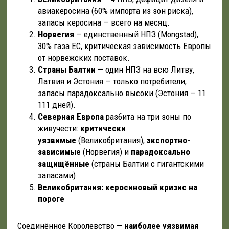
авиакеросина (60% импорта из зон риска),
запасы керосина — всего на месяц.
Норвегия
— единственный НПЗ (Mongstad),
30% газа ЕС, критическая зависимость Европы
от норвежских поставок.
Страны Балтии
— один НПЗ на всю Литву,
Латвия и Эстония — только потребители,
запасы парадоксально высоки (Эстония — 11
111 дней).
Северная Европа
разбита на три зоны по
живучести:
критически
уязвимые
(Великобритания),
экспортно-
зависимые
(Норвегия) и
парадоксально
защищённые
(страны Балтии с гигантскими
запасами).
Великобритания: керосиновый кризис на
пороге
Соединённое Королевство —
наиболее уязвимая