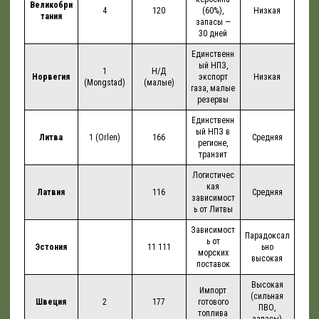
Великобри
4
120
(60%),
Низкая
тания
запасы —
30 дней
Единственн
ый НПЗ,
1
Н/Д
Норвегия
экспорт
Низкая
(Mongstad)
(малые)
газа, малые
резервы
Единственн
ый НПЗ в
Литва
1 (Orlen)
166
Средняя
регионе,
транзит
Логистичес
кая
Латвия
116
Средняя
зависимост
ь от Литвы
Зависимост
Парадоксал
ь от
Эстония
11 111
ьно
морских
высокая
поставок
Высокая
Импорт
(сильная
Швеция
2
177
готового
ПВО,
топлива