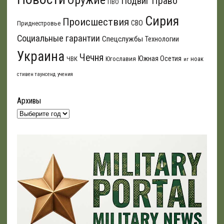
Оружие
Подвиг
Право
ПВО
Сирия
Происшествия
СВО
Приднестровье
Социальные гарантии
Спецслужбы
Технологии
Украина
Чечня
Южная Осетия
ЧВК
Югославия
ноак
иг
стивен таунсенд
учения
Архивы