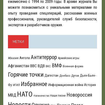
ежемесячно с 1994 по 2009 годы. В архиве журнала Вы
можете познакомиться с уникальными материалами по
опыту проведения спецопераций, рассказами военных
профессионалов, руководителей служб безопасности,
экспертов и разработчиков оружия.
МЕТКИ
Антитеррор
Ангола
Абхазия
Армейские игры
ВМФ
Афганистан
ВВС
ВДВ
ВКС
Военная форма
Горячие точки
Дагестан
Дьен-Бьен-
Донбасс
Дутов
Избранное
Информационная война
Фу
История
ИГИЛ
НАТО
Новороссия
МВД
Наши песни
Наемничество
Новости