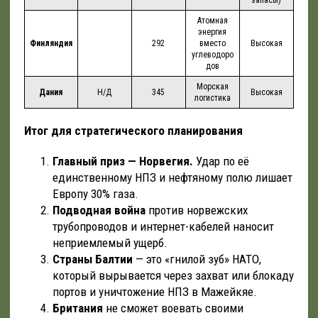
запасы)
Атомная
энергия
Финляндия
292
вместо
Высокая
углеводоро
дов
Морская
Дания
Н/Д
345
Высокая
логистика
Итог для стратегического планирования
Главный приз — Норвегия.
Удар по её
единственному НПЗ и нефтяному полю лишает
Европу 30% газа.
Подводная война
против норвежских
трубопроводов и интернет-кабелей наносит
неприемлемый ущерб.
Страны Балтии
— это «гнилой зуб» НАТО,
который вырывается через захват или блокаду
портов и уничтожение НПЗ в Мажейкяе.
Британия
не сможет воевать своими