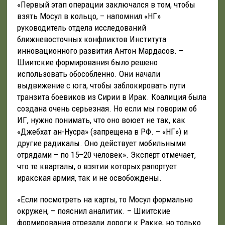
«Первый этап операции заключался в том, чтобы
взять Мосул в кольцо, – напомнил «НГ»
руководитель отдела исследований
ближневосточных конфликтов Института
инновационного развития Антон Мардасов. –
Шиитские формирования было решено
использовать обособленно. Они начали
выдвижение с юга, чтобы заблокировать пути
транзита боевиков из Сирии в Ирак. Коалиция была
создана очень серьезная. Но если мы говорим об
ИГ, нужно понимать, что оно воюет не так, как
«Джебхат ан-Нусра» (запрещена в РФ. – «НГ») и
другие радикалы. Оно действует мобильными
отрядами – по 15–20 человек». Эксперт отмечает,
что те кварталы, о взятии которых рапортует
иракская армия, так и не освобождены.
«Если посмотреть на карты, то Мосул формально
окружен, – пояснил аналитик. – Шиитские
формирования отрезали дороги к Ракке, но только