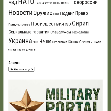
НАТО
Новороссия
МВД
Наши песни
Наемничество
Новости
Оружие
Подвиг
Право
ПВО
Сирия
Происшествия
СВО
Приднестровье
Социальные гарантии
Спецслужбы
Технологии
Украина
Чечня
Южная Осетия
ЧВК
Югославия
ноак
иг
стивен таунсенд
учения
Архивы