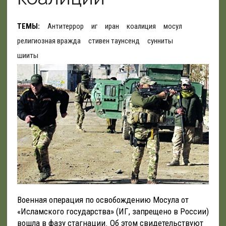
ТЕМЫ:
Антитеррор
иг
иран
коалиция
мосул
религиозная вражда
стивен таунсенд
сунниты
шииты
Военная операция по освобождению Мосула от
«Исламского государства» (ИГ, запрещено в России)
вошла в фазу стагнации. Об этом свидетельствуют