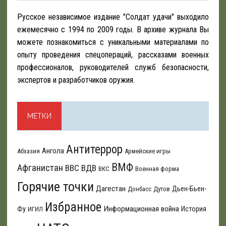
Русское независимое издание "Солдат удачи" выходило
ежемесячно с 1994 по 2009 годы. В архиве журнала Вы
можете познакомиться с уникальными материалами по
опыту проведения спецопераций, рассказами военных
профессионалов, руководителей служб безопасности,
экспертов и разработчиков оружия.
МЕТКИ
Антитеррор
Ангола
Абхазия
Армейские игры
ВМФ
Афганистан
ВВС
ВДВ
ВКС
Военная форма
Горячие точки
Дагестан
Дьен-Бьен-
Донбасс
Дутов
Избранное
Информационная война
Фу
История
ИГИЛ