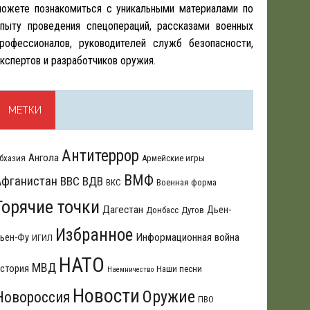
ожете познакомиться с уникальными материалами по
пыту проведения спецопераций, рассказами военных
рофессионалов, руководителей служб безопасности,
кспертов и разработчиков оружия.
МЕТКИ
Антитеррор
Ангола
бхазия
Армейские игры
ВМФ
Афганистан
ВВС
ВДВ
ВКС
Военная форма
Горячие точки
Дагестан
Дьен-
Донбасс
Дутов
Избранное
Информационная война
ьен-Фу
ИГИЛ
НАТО
МВД
стория
Наши песни
Наемничество
Новости
Оружие
Новороссия
ПВО