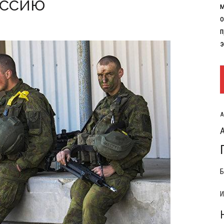
оссию
м
РЫТИЯ РАСХОДОВ НА КОНФЛИКТ С ИРАНОМ
о
п
э
А
Б
И