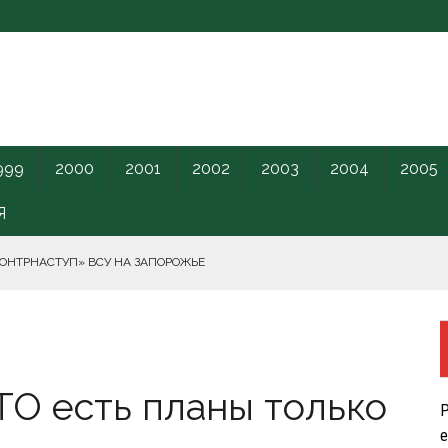
999
2000
2001
2002
2003
2004
2005
Я
КОНТРНАСТУП» ВСУ НА ЗАПОРОЖЬЕ
РНОГО МОРЯ.
АТО есть планы только
ПИЛОТНИКИ В ЛЕНОБЛАСТЬ НАКАНУНЕ ОТКРЫТИЯ ПМЭФ.
Р
КРЕТНОГО КАРАНТИННОГО ЦЕНТРА США.
е