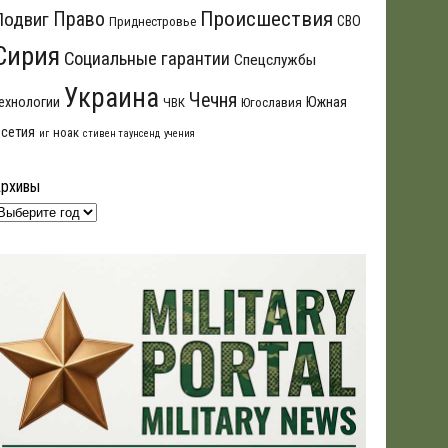
Происшествия
Подвиг
Право
СВО
Приднестровье
Сирия
Социальные гарантии
Спецслужбы
Украина
Чечня
ехнологии
Южная
ЧВК
Югославия
сетия
ноак
иг
стивен таунсенд
учения
Архивы