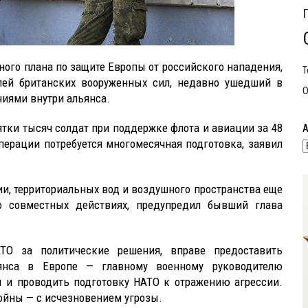
ного плана по защите Европы от российского нападения,
Т
лей британских вооруженных сил, недавно ушедший в
О
чиями внутри альянса.
тки тысяч солдат при поддержке флота и авиации за 48
операции потребуется многомесячная подготовка, заявил
рии, территориальных вод и воздушного пространства еще
 о совместных действиях, предупредил бывший глава
АТО за политические решения, вправе предоставить
янса в Европе — главному военному руководителю
 и проводить подготовку НАТО к отражению агрессии.
войны — с исчезновением угрозы.