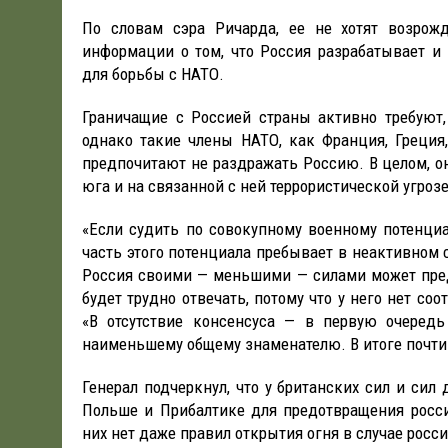
По словам сэра Ричарда, ее не хотят возрож
информации о том, что Россия разрабатывает и
для борьбы с НАТО.
Граничащие с Россией страны активно требуют
однако такие члены НАТО, как Франция, Греция
предпочитают не раздражать Россию. В целом, 
юга и на связанной с ней террористической угроз
«Если судить по совокупному военному потенциа
часть этого потенциала пребывает в неактивном 
Россия своими — меньшими — силами может пред
будет трудно отвечать, потому что у него нет со
«В отсутствие консенсуса — в первую очеред
наименьшему общему знаменателю. В итоге почти н
Генерал подчеркнул, что у британских сил и си
Польше и Прибалтике для предотвращения россий
них нет даже правил открытия огня в случае росс