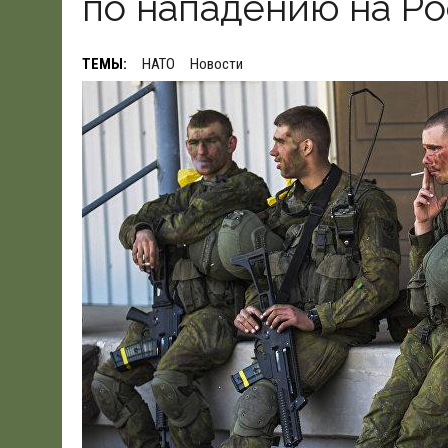
по нападению на Р
19.06.2026
|
WSJ: ПЕНТАГОНУ НУЖНО $80 МЛРД ДЛЯ ПОК
ТЕМЫ:
НАТО
Новости