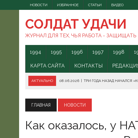
НОВОСТИ
ИЗБРАННОЕ
СТАТЬИ
ВИДЕО
СОЛДАТ УДАЧИ
ЖУРНАЛ ДЛЯ ТЕХ, ЧЬЯ РАБОТА - ЗАЩИЩАТЬ
1994
1995
1996
1997
1998
1
КАРТА САЙТА
КОНТАКТЫ
РЕДАКЦИ
АКТУАЛЬНО
08.06.2026
|
ТРИ ГОДА НАЗАД НАЧАЛСЯ «
08.06.2026
|
СПОСОБЫ ПРОТИВОДЕЙСТВИЯ FPV-ДРОНАМ.
08.06.2026
|
ВС РФ БЕРУТ ПОД КОНТРОЛЬ АКВАТОРИЮ ЧЁ
ГЛАВНАЯ
НОВОСТИ
07.06.2026
|
БОРЬБА С НАШИМИ МОГАМИ. ЧТО ДЕЛАТЬ?
Как оказалось, у Н
07.06.2026
|
ВЫЯСНИЛОСЬ, ОТКУДА ВСУ ЗАПУСКАЛИ БЕС
07.06.2026
|
В КЕНИИ ВСПЫХНУЛИ ПРОТЕСТЫ ПРОТИВ СЕ