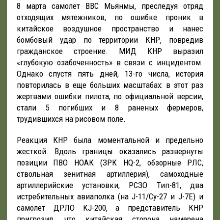
8 марта самолет ВВС Мьянмы, преследуя отряд
отходящих мятежников, по ошибке проник в
китайское воздушное пространство и нанес
бомбовый удар по территории КНР, повредив
гражданское строение. МИД КНР выразил
«глубокую озабоченность» в связи с инцидентом.
Однако спустя пять дней, 13-го числа, история
повторилась в еще больших масштабах: в этот раз
жертвами ошибки пилота, по официальной версии,
стали 5 погибших и 8 раненых фермеров,
трудившихся на рисовом поле.
Реакция КНР была моментальной и предельно
жесткой. Вдоль границы оказались развернуты
позиции ПВО НОАК (ЗРК HQ-2, обзорные РЛС,
ствольная зенитная артиллерия), самоходные
артиллерийские установки, РСЗО Тип-81, два
истребительных авиаполка (на J-11/Су-27 и J-7E) и
самолет ДРЛО KJ-200, а представитель КНР
пригрозил, что китайская сторона намерена