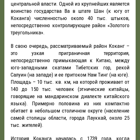
центральной власти. Одной из крупнейших является
воинство государства Ва в штате Шан (к югу от
Коканга) численностью около 40 тыс. штыков,
непосредственно контролирующее район «Золотого
треугольника».
В свою очередь, рассматриваемый район Коканг –
это узкая приграничная территория,
непосредственно примыкающая к Китаю, между
юго-западными скатами Тибетских гор, рекой
Салуин (на западе) и ее притоком Нам Тинг (на юге).
Площадь – 10 тыс. кв. км, на которой проживает от
140 до 150 тыс. человек (этнические китайцы,
говорящие на мандаринском диалекте китайского
языка). Примерно половина из них компактно
обитает в небольшом столичном округе (население
самой столицы области, города Лауккай, около 25
тыс. жителей).
История Коканга началась с 1739 года, когда