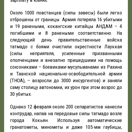
зарплату в юанях.
Около 1000 повстанцев (силы завесы) были легко
отброшены от границы. Армия потеряла 16 убитыми
и 19 ранеными, кокангские китайцы АНДАМ – 4
погибшими и 8 ранеными соответственно. На
следующий день правительственные войска
татмадо с боями очистили окрестности Лауккая
(силы неприятеля, усиленные призванными
ополченцами и внезапно пришедшими на помощь
союзниками – боевиками-мусульманами из Рахина
и Таанской национально-освободительной армии
(ТНОА), – возросли до 3000 инсургентов) и заняли
саму столицу автономии, их урон при этом возрос до
30 убитых.
Однако 12 февраля около 200 сепаратистов нанесли
контрудар, напав на передовые силы татмадо возле
города Кокьян. Используя автоматические
гранатометы, минометы и даже 105-мм гаубицы,