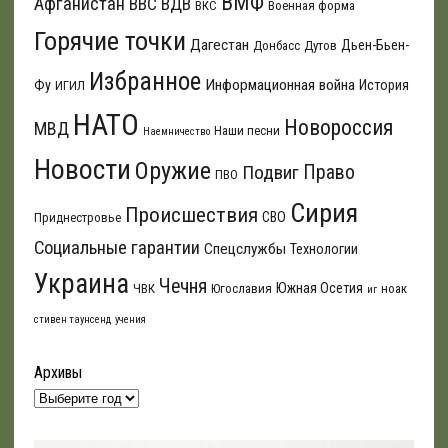
ВМФ
Афганистан
ВВС
ВДВ
ВКС
Военная форма
Горячие точки
Дагестан
Дьен-Бьен-
Донбасс
Дутов
Избранное
Информационная война
Фу
История
ИГИЛ
НАТО
Новороссия
МВД
Наши песни
Наемничество
Новости
Оружие
Подвиг
Право
ПВО
Сирия
Происшествия
СВО
Приднестровье
Социальные гарантии
Спецслужбы
Технологии
Украина
Чечня
Южная Осетия
ЧВК
Югославия
ноак
иг
стивен таунсенд
учения
Архивы