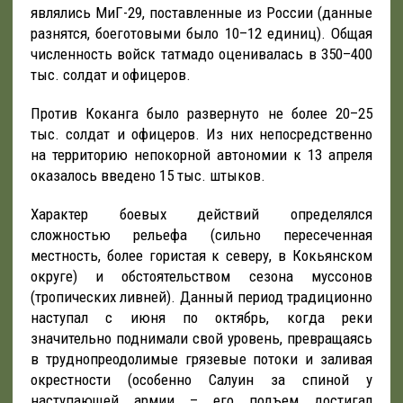
являлись МиГ-29, поставленные из России (данные
разнятся, боеготовыми было 10–12 единиц). Общая
численность войск татмадо оценивалась в 350–400
тыс. солдат и офицеров.
Против Коканга было развернуто не более 20–25
тыс. солдат и офицеров. Из них непосредственно
на территорию непокорной автономии к 13 апреля
оказалось введено 15 тыс. штыков.
Характер боевых действий определялся
сложностью рельефа (сильно пересеченная
местность, более гористая к северу, в Кокьянском
округе) и обстоятельством сезона муссонов
(тропических ливней). Данный период традиционно
наступал с июня по октябрь, когда реки
значительно поднимали свой уровень, превращаясь
в труднопреодолимые грязевые потоки и заливая
окрестности (особенно Салуин за спиной у
наступающей армии – его подъем достигал