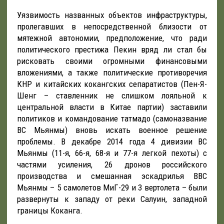
Уязвимость названных объектов инфраструктуры,
пролегавших в непосредственной близости от
мятежной автономии, предположение, что ради
политического престижа Пекин вряд ли стал бы
рисковать своими огромными финансовыми
вложениями, а также политические противоречия
КНР и китайских кокангских сепаратистов (Пен-Я-
Шенг – ставленник не слишком лояльной к
центральной власти в Китае партии) заставили
политиков и командование татмадо (самоназвание
ВС Мьянмы) вновь искать военное решение
проблемы. В декабре 2014 года 4 дивизии ВС
Мьянмы (11-я, 66-я, 68-я и 77-я легкой пехоты) с
частями усиления, 26 дронов российского
производства и смешанная эскадрилья ВВС
Мьянмы – 5 самолетов МиГ-29 и 3 вертолета – были
развернуты к западу от реки Салуин, западной
границы Коканга.