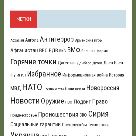
МЕТКИ
Антитеррор
Ангола
Абхазия
Армейские игры
ВМФ
Афганистан
ВВС
ВДВ
ВКС
Военная форма
Горячие точки
Дагестан
Дьен-Бьен-
Донбасс
Дутов
Избранное
Информационная война
Фу
История
ИГИЛ
НАТО
Новороссия
МВД
Наши песни
Наемничество
Новости
Оружие
Подвиг
Право
ПВО
Сирия
Происшествия
СВО
Приднестровье
Социальные гарантии
Спецслужбы
Технологии
Украина