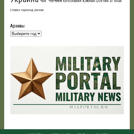
Чечня
Южная Осетия
ЧВК
Югославия
ноак
иг
стивен таунсенд
учения
Архивы