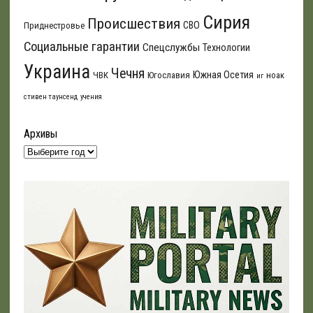
Сирия
Происшествия
СВО
Приднестровье
Социальные гарантии
Спецслужбы
Технологии
Украина
Чечня
Южная Осетия
ЧВК
Югославия
ноак
иг
стивен таунсенд
учения
Архивы