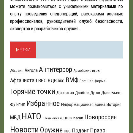
можете познакомиться с уникальными материалами по
опыту проведения спецопераций, рассказами военных
профессионалов, руководителей служб безопасности,
экспертов и разработчиков оружия.
МЕТКИ
Антитеррор
Ангола
Абхазия
Армейские игры
ВМФ
Афганистан
ВВС
ВДВ
ВКС
Военная форма
Горячие точки
Дагестан
Дьен-Бьен-
Донбасс
Дутов
Избранное
Информационная война
Фу
История
ИГИЛ
НАТО
Новороссия
МВД
Наши песни
Наемничество
Новости
Оружие
Подвиг
Право
ПВО