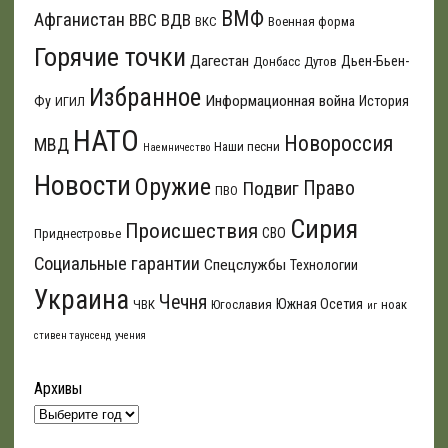
ВМФ
Афганистан
ВВС
ВДВ
ВКС
Военная форма
Горячие точки
Дагестан
Дьен-Бьен-
Донбасс
Дутов
Избранное
Информационная война
Фу
История
ИГИЛ
НАТО
Новороссия
МВД
Наши песни
Наемничество
Новости
Оружие
Подвиг
Право
ПВО
Сирия
Происшествия
СВО
Приднестровье
Социальные гарантии
Спецслужбы
Технологии
Украина
Чечня
Южная Осетия
ЧВК
Югославия
ноак
иг
стивен таунсенд
учения
Архивы