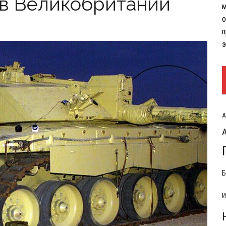
 в Великобритании
м
РЫТИЯ РАСХОДОВ НА КОНФЛИКТ С ИРАНОМ
о
п
э
А
Б
И