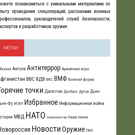
ожете познакомиться с уникальными материалами по
пыту проведения спецопераций, рассказами военных
рофессионалов, руководителей служб безопасности,
кспертов и разработчиков оружия.
МЕТКИ
Антитеррор
Ангола
бхазия
Армейские игры
ВМФ
Афганистан
ВВС
ВДВ
ВКС
Военная форма
Горячие точки
Дагестан
Дьен-
Донбасс
Дутов
Избранное
Информационная война
ьен-Фу
ИГИЛ
НАТО
МВД
стория
Наши песни
Наемничество
Новости
Оружие
Новороссия
ПВО