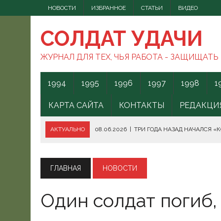
НОВОСТИ
ИЗБРАННОЕ
СТАТЬИ
ВИДЕО
СОЛДАТ УДАЧИ
ЖУРНАЛ ДЛЯ ТЕХ, ЧЬЯ РАБОТА - ЗАЩИЩАТЬ
1994
1995
1996
1997
1998
1
КАРТА САЙТА
КОНТАКТЫ
РЕДАКЦИ
АКТУАЛЬНО
08.06.2026
|
ТРИ ГОДА НАЗАД НАЧАЛСЯ «
08.06.2026
|
СПОСОБЫ ПРОТИВОДЕЙСТВИЯ FPV-ДРОНАМ.
08.06.2026
|
ВС РФ БЕРУТ ПОД КОНТРОЛЬ АКВАТОРИЮ ЧЁ
ГЛАВНАЯ
НОВОСТИ
07.06.2026
|
БОРЬБА С НАШИМИ МОГАМИ. ЧТО ДЕЛАТЬ?
Один солдат погиб,
07.06.2026
|
ВЫЯСНИЛОСЬ, ОТКУДА ВСУ ЗАПУСКАЛИ БЕС
07.06.2026
|
В КЕНИИ ВСПЫХНУЛИ ПРОТЕСТЫ ПРОТИВ СЕ