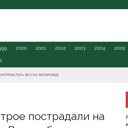
999
2000
2001
2002
2003
2004
2005
Я
КОНТРНАСТУП» ВСУ НА ЗАПОРОЖЬЕ
РНОГО МОРЯ.
 трое пострадали на
ПИЛОТНИКИ В ЛЕНОБЛАСТЬ НАКАНУНЕ ОТКРЫТИЯ ПМЭФ.
Р
КРЕТНОГО КАРАНТИННОГО ЦЕНТРА США.
е