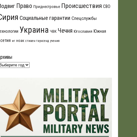
Происшествия
Подвиг
Право
СВО
Приднестровье
Сирия
Социальные гарантии
Спецслужбы
Украина
Чечня
ехнологии
Южная
ЧВК
Югославия
сетия
ноак
иг
стивен таунсенд
учения
Архивы