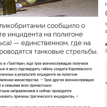
ликобритании сообщило о
Т
О
те инцидента на полигоне
ьса) — единственном, где на
роводятся танковые стрельбы.
 в «Твиттере», еще трое военнослужащих получили
стью я могу подтвердить гибель солдата Королевского
лученных в результате инцидента на полигоне
заявлении министерства. — Трое других военнослужащих
 и семьями всех причастных».
етным направлением и сейчас проводится
ановить причины трагического инцидента», —