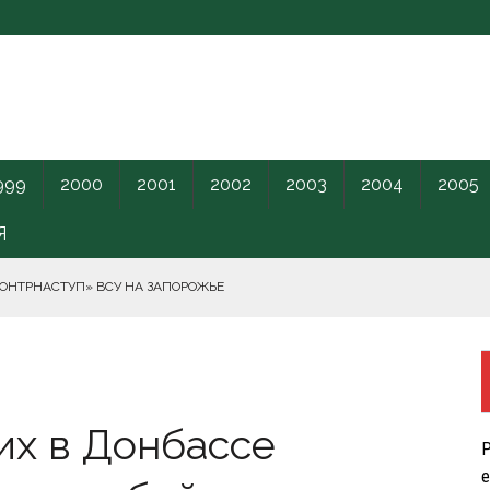
999
2000
2001
2002
2003
2004
2005
Я
КОНТРНАСТУП» ВСУ НА ЗАПОРОЖЬЕ
РНОГО МОРЯ.
их в Донбассе
ПИЛОТНИКИ В ЛЕНОБЛАСТЬ НАКАНУНЕ ОТКРЫТИЯ ПМЭФ.
Р
КРЕТНОГО КАРАНТИННОГО ЦЕНТРА США.
е