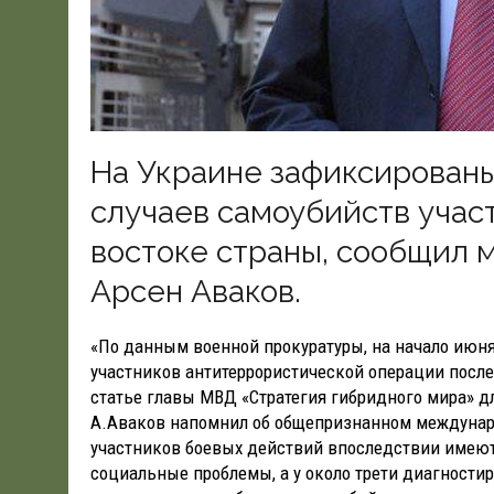
На Украине зафиксированы
случаев самоубийств учас
востоке страны, сообщил 
Арсен Аваков.
«По данным военной прокуратуры, на начало июня
участников антитеррористической операции после
статье главы МВД «Стратегия гибридного мира» д
А.Аваков напомнил об общепризнанном междунар
участников боевых действий впоследствии имеют
социальные проблемы, а у около трети диагности