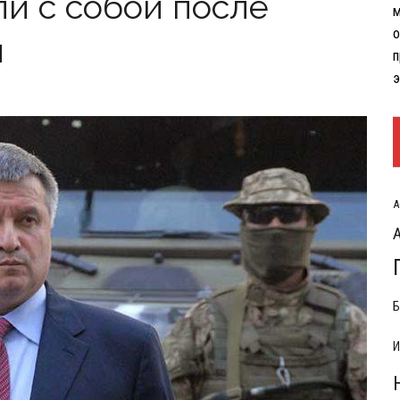
и с собой после
м
РЫТИЯ РАСХОДОВ НА КОНФЛИКТ С ИРАНОМ
о
й
п
э
А
Б
И