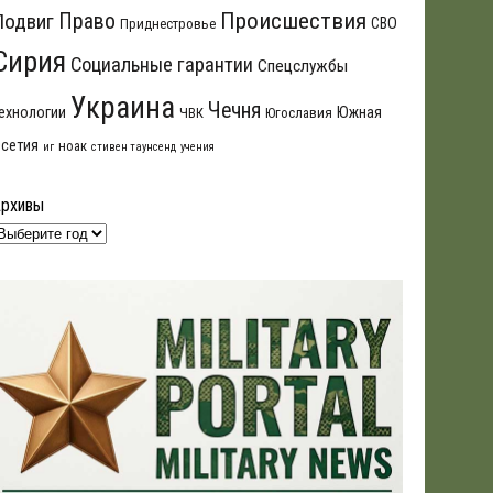
Происшествия
Подвиг
Право
СВО
Приднестровье
Сирия
Социальные гарантии
Спецслужбы
Украина
Чечня
ехнологии
Южная
ЧВК
Югославия
сетия
ноак
иг
стивен таунсенд
учения
Архивы