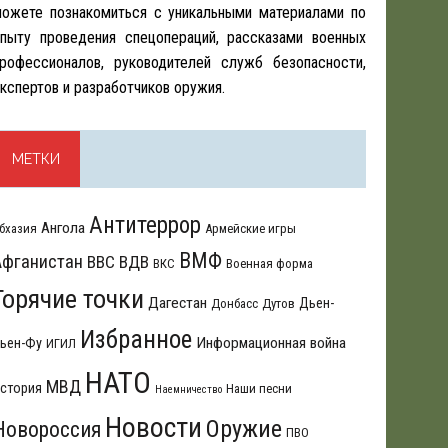
ожете познакомиться с уникальными материалами по
пыту проведения спецопераций, рассказами военных
рофессионалов, руководителей служб безопасности,
кспертов и разработчиков оружия.
МЕТКИ
Антитеррор
Ангола
бхазия
Армейские игры
ВМФ
Афганистан
ВВС
ВДВ
ВКС
Военная форма
Горячие точки
Дагестан
Дьен-
Донбасс
Дутов
Избранное
Информационная война
ьен-Фу
ИГИЛ
НАТО
МВД
стория
Наши песни
Наемничество
Новости
Оружие
Новороссия
ПВО