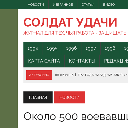
НОВОСТИ
ИЗБРАННОЕ
СТАТЬИ
ВИДЕО
СОЛДАТ УДАЧИ
ЖУРНАЛ ДЛЯ ТЕХ, ЧЬЯ РАБОТА - ЗАЩИЩАТЬ
1994
1995
1996
1997
1998
1
КАРТА САЙТА
КОНТАКТЫ
РЕДАКЦИ
АКТУАЛЬНО
08.06.2026
|
ТРИ ГОДА НАЗАД НАЧАЛСЯ «
08.06.2026
|
СПОСОБЫ ПРОТИВОДЕЙСТВИЯ FPV-ДРОНАМ.
08.06.2026
|
ВС РФ БЕРУТ ПОД КОНТРОЛЬ АКВАТОРИЮ ЧЁ
ГЛАВНАЯ
НОВОСТИ
07.06.2026
|
БОРЬБА С НАШИМИ МОГАМИ. ЧТО ДЕЛАТЬ?
Около 500 воевавш
07.06.2026
|
ВЫЯСНИЛОСЬ, ОТКУДА ВСУ ЗАПУСКАЛИ БЕС
07.06.2026
|
В КЕНИИ ВСПЫХНУЛИ ПРОТЕСТЫ ПРОТИВ СЕ