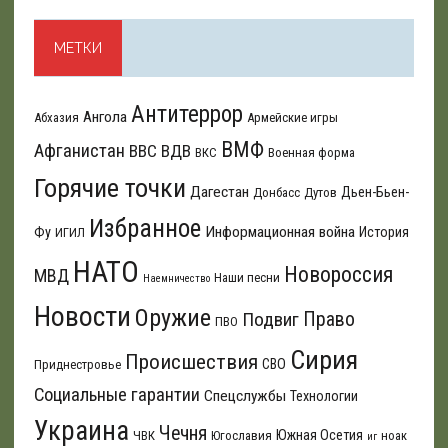
МЕТКИ
Антитеррор
Ангола
Абхазия
Армейские игры
ВМФ
Афганистан
ВВС
ВДВ
ВКС
Военная форма
Горячие точки
Дагестан
Дьен-Бьен-
Донбасс
Дутов
Избранное
Информационная война
Фу
История
ИГИЛ
НАТО
Новороссия
МВД
Наши песни
Наемничество
Новости
Оружие
Подвиг
Право
ПВО
Сирия
Происшествия
СВО
Приднестровье
Социальные гарантии
Спецслужбы
Технологии
Украина
Чечня
Южная Осетия
ЧВК
Югославия
ноак
иг