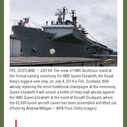
FIFE, SCOTLAND — JULY 04: The crew of HMS Illustrious stand at
the formal naming ceremony for HMS Queen Elizabeth, the Royal
Navy’s biggest ever ship, on July 4, 2014 in Fife, Scotland. With
whisky replacing the more traditional champagne at the ceremony,
Queen Elizabeth II will smash a bottle of Islay malt whisky against
the HMS Queen Elizabeth at the event at Rosyth Dockyard, where
the 65,000-tonne aircraft carrier has been assembled and fitted out.
(Photo by Andrew Milligan — WPA Pool /Getty Images)