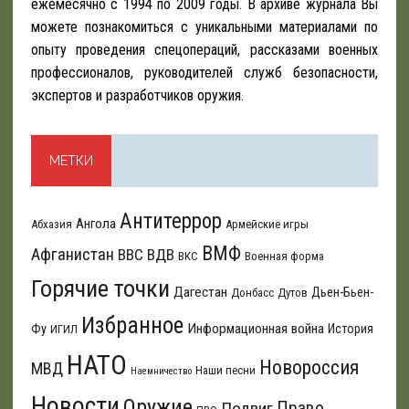
ежемесячно с 1994 по 2009 годы. В архиве журнала Вы
можете познакомиться с уникальными материалами по
опыту проведения спецопераций, рассказами военных
профессионалов, руководителей служб безопасности,
экспертов и разработчиков оружия.
МЕТКИ
Антитеррор
Ангола
Абхазия
Армейские игры
ВМФ
Афганистан
ВВС
ВДВ
ВКС
Военная форма
Горячие точки
Дагестан
Дьен-Бьен-
Донбасс
Дутов
Избранное
Информационная война
Фу
История
ИГИЛ
НАТО
Новороссия
МВД
Наши песни
Наемничество
Новости
Оружие
Подвиг
Право