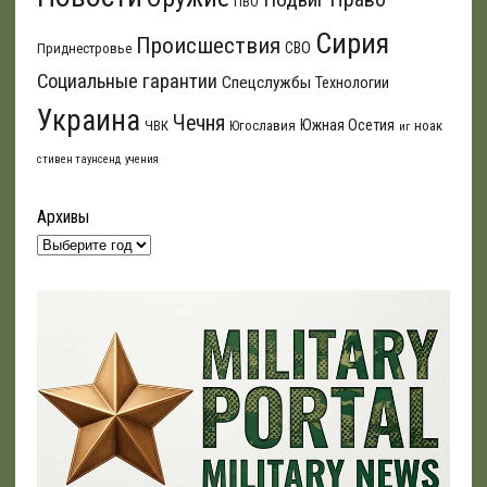
ПВО
Сирия
Происшествия
СВО
Приднестровье
Социальные гарантии
Спецслужбы
Технологии
Украина
Чечня
Южная Осетия
ЧВК
Югославия
ноак
иг
стивен таунсенд
учения
Архивы