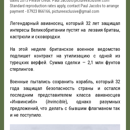
dated 2015 Please credit: Paul Jacobs/pictureexclusive.com
Standard reproduction rates apply, contact Paul Jacobs to arrange
payment - 07923 866166, pictureexclusive@gmail.com
Легендарный авианосец, который 32 лет защищал
интересы Великобритании пустят на лезвия бритвы,
кастрюли и сковородки.
На этой неделе британское военное ведомство
подпишет контракт на утилизацию с одной из
турецких верфей. Сумма сделки — 2,1 млн фунтов
стерлингов.
Военные пытались сохранить корабль, который 32
года защищал безопасность страны и остался
последним представителем класса авианосцев
«Инвинсибл» (
Invincible
), однако разумных
предложений, что делать с бывшим флагманом так
и не поступило.