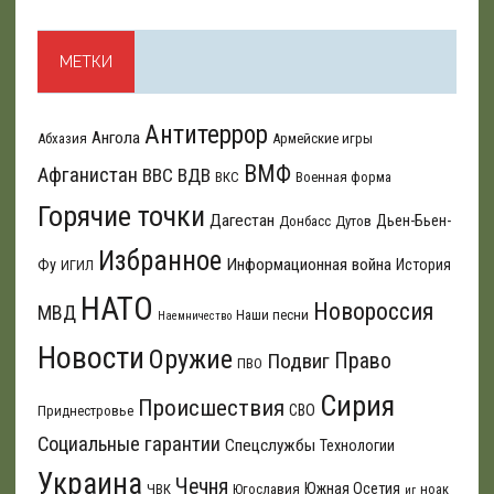
МЕТКИ
Антитеррор
Ангола
Абхазия
Армейские игры
ВМФ
Афганистан
ВВС
ВДВ
ВКС
Военная форма
Горячие точки
Дагестан
Дьен-Бьен-
Донбасс
Дутов
Избранное
Информационная война
Фу
История
ИГИЛ
НАТО
Новороссия
МВД
Наши песни
Наемничество
Новости
Оружие
Подвиг
Право
ПВО
Сирия
Происшествия
СВО
Приднестровье
Социальные гарантии
Спецслужбы
Технологии
Украина
Чечня
Южная Осетия
ЧВК
Югославия
ноак
иг