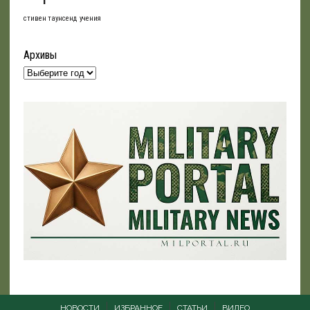
стивен таунсенд
учения
Архивы
НОВОСТИ
ИЗБРАННОЕ
СТАТЬИ
ВИДЕО