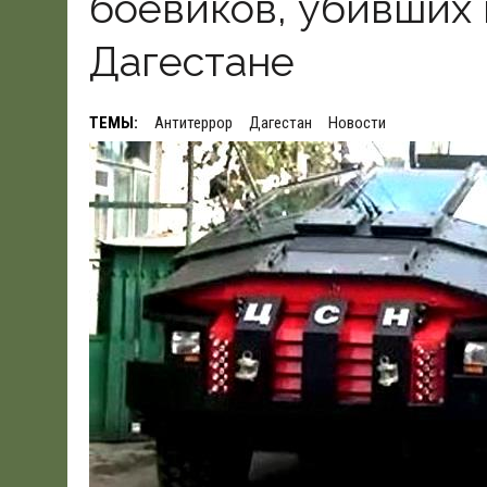
боевиков, убивших 
19.06.2026
|
WSJ: ПЕНТАГОНУ НУЖНО $80 МЛРД ДЛЯ ПОК
Дагестане
ТЕМЫ:
Антитеррор
Дагестан
Новости