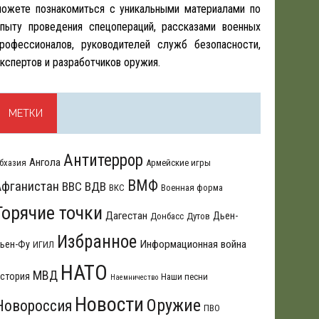
ожете познакомиться с уникальными материалами по
пыту проведения спецопераций, рассказами военных
рофессионалов, руководителей служб безопасности,
кспертов и разработчиков оружия.
МЕТКИ
Антитеррор
Ангола
бхазия
Армейские игры
ВМФ
Афганистан
ВВС
ВДВ
ВКС
Военная форма
Горячие точки
Дагестан
Дьен-
Донбасс
Дутов
Избранное
Информационная война
ьен-Фу
ИГИЛ
НАТО
МВД
стория
Наши песни
Наемничество
Новости
Оружие
Новороссия
ПВО