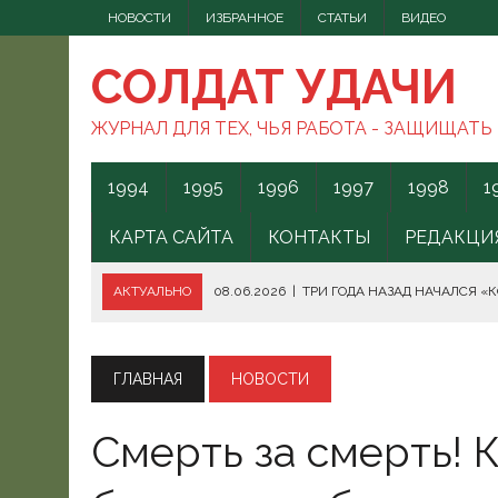
НОВОСТИ
ИЗБРАННОЕ
СТАТЬИ
ВИДЕО
СОЛДАТ УДАЧИ
ЖУРНАЛ ДЛЯ ТЕХ, ЧЬЯ РАБОТА - ЗАЩИЩАТЬ
1994
1995
1996
1997
1998
1
КАРТА САЙТА
КОНТАКТЫ
РЕДАКЦИ
АКТУАЛЬНО
08.06.2026
|
ТРИ ГОДА НАЗАД НАЧАЛСЯ «
08.06.2026
|
СПОСОБЫ ПРОТИВОДЕЙСТВИЯ FPV-ДРОНАМ.
08.06.2026
|
ВС РФ БЕРУТ ПОД КОНТРОЛЬ АКВАТОРИЮ ЧЁ
ГЛАВНАЯ
НОВОСТИ
07.06.2026
|
БОРЬБА С НАШИМИ МОГАМИ. ЧТО ДЕЛАТЬ?
Смерть за смерть! 
07.06.2026
|
ВЫЯСНИЛОСЬ, ОТКУДА ВСУ ЗАПУСКАЛИ БЕС
07.06.2026
|
В КЕНИИ ВСПЫХНУЛИ ПРОТЕСТЫ ПРОТИВ СЕ