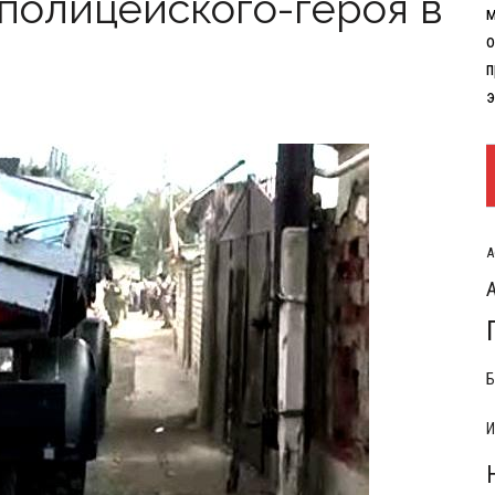
полицейского-героя в
м
РЫТИЯ РАСХОДОВ НА КОНФЛИКТ С ИРАНОМ
о
п
э
А
Б
И