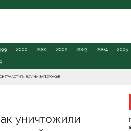
999
2000
2001
2002
2003
2004
2005
Я
КОНТРНАСТУП» ВСУ НА ЗАПОРОЖЬЕ
РНОГО МОРЯ.
Как уничтожили
ПИЛОТНИКИ В ЛЕНОБЛАСТЬ НАКАНУНЕ ОТКРЫТИЯ ПМЭФ.
Р
КРЕТНОГО КАРАНТИННОГО ЦЕНТРА США.
е