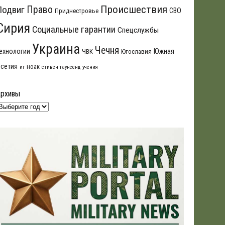
Происшествия
Подвиг
Право
СВО
Приднестровье
Сирия
Социальные гарантии
Спецслужбы
Украина
Чечня
ехнологии
Южная
ЧВК
Югославия
сетия
ноак
иг
стивен таунсенд
учения
Архивы