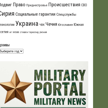
Происшествия
Подвиг
Право
СВО
Приднестровье
Сирия
Социальные гарантии
Спецслужбы
Украина
Чечня
ехнологии
Южная
ЧВК
Югославия
сетия
ноак
иг
стивен таунсенд
учения
Архивы