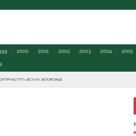
999
2000
2001
2002
2003
2004
2005
Я
КОНТРНАСТУП» ВСУ НА ЗАПОРОЖЬЕ
РНОГО МОРЯ.
ПИЛОТНИКИ В ЛЕНОБЛАСТЬ НАКАНУНЕ ОТКРЫТИЯ ПМЭФ.
Р
КРЕТНОГО КАРАНТИННОГО ЦЕНТРА США.
е