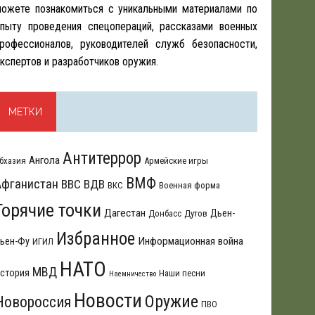
ожете познакомиться с уникальными материалами по
пыту проведения спецопераций, рассказами военных
рофессионалов, руководителей служб безопасности,
кспертов и разработчиков оружия.
МЕТКИ
Антитеррор
Ангола
бхазия
Армейские игры
ВМФ
Афганистан
ВВС
ВДВ
ВКС
Военная форма
Горячие точки
Дагестан
Дьен-
Донбасс
Дутов
Избранное
Информационная война
ьен-Фу
ИГИЛ
НАТО
МВД
стория
Наши песни
Наемничество
Новости
Оружие
Новороссия
ПВО