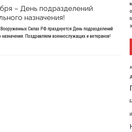
м
РЫТИЯ РАСХОДОВ НА КОНФЛИКТ С ИРАНОМ
ября – День подразделений
о
льного назначения!
п
э
в Вооруженных Силах РФ празднуется День подразделений
о назначения. Поздравляем военнослужащих и ветеранов!
А
Б
И