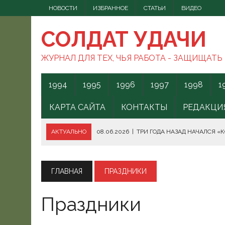
НОВОСТИ
ИЗБРАННОЕ
СТАТЬИ
ВИДЕО
СОЛДАТ УДАЧИ
ЖУРНАЛ ДЛЯ ТЕХ, ЧЬЯ РАБОТА - ЗАЩИЩАТЬ
1994
1995
1996
1997
1998
1
КАРТА САЙТА
КОНТАКТЫ
РЕДАКЦИ
АКТУАЛЬНО
08.06.2026
|
ТРИ ГОДА НАЗАД НАЧАЛСЯ «
08.06.2026
|
СПОСОБЫ ПРОТИВОДЕЙСТВИЯ FPV-ДРОНАМ.
08.06.2026
|
ВС РФ БЕРУТ ПОД КОНТРОЛЬ АКВАТОРИЮ ЧЁ
ГЛАВНАЯ
ПРАЗДНИКИ
07.06.2026
|
БОРЬБА С НАШИМИ МОГАМИ. ЧТО ДЕЛАТЬ?
Праздники
07.06.2026
|
ВЫЯСНИЛОСЬ, ОТКУДА ВСУ ЗАПУСКАЛИ БЕС
07.06.2026
|
В КЕНИИ ВСПЫХНУЛИ ПРОТЕСТЫ ПРОТИВ СЕ