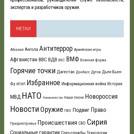
экспертов и разработчиков оружия.
МЕТКИ
Антитеррор
Ангола
Абхазия
Армейские игры
ВМФ
Афганистан
ВВС
ВДВ
ВКС
Военная форма
Горячие точки
Дагестан
Дьен-Бьен-
Донбасс
Дутов
Избранное
Информационная война
Фу
История
ИГИЛ
НАТО
Новороссия
МВД
Наши песни
Наемничество
Новости
Оружие
Подвиг
Право
ПВО
Сирия
Происшествия
СВО
Приднестровье
Социальные гарантии
Спецслужбы
Технологии