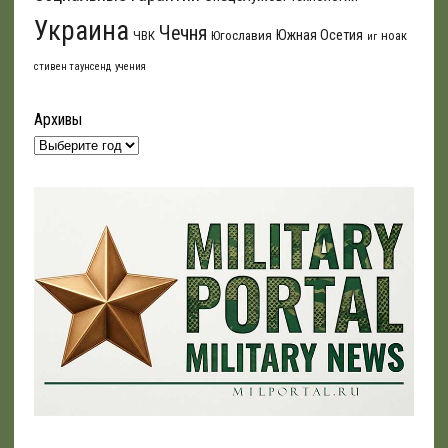
Украина
Чечня
Южная Осетия
ЧВК
Югославия
ноак
иг
стивен таунсенд
учения
Архивы