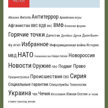
МЕТКИ
Антитеррор
Ангола
Абхазия
Армейские игры
ВМФ
Афганистан
ВВС
ВДВ
ВКС
Военная форма
Горячие точки
Дагестан
Дьен-Бьен-
Донбасс
Дутов
Избранное
Информационная война
Фу
История
ИГИЛ
НАТО
Новороссия
МВД
Наши песни
Наемничество
Новости
Оружие
Подвиг
Право
ПВО
Сирия
Происшествия
СВО
Приднестровье
Социальные гарантии
Спецслужбы
Технологии
Украина
Чечня
Южная Осетия
ЧВК
Югославия
ноак
иг
стивен таунсенд
учения