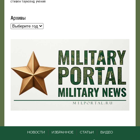
стивен таунсенд
учения
Архивы
НОВОСТИ
ИЗБРАННОЕ
СТАТЬИ
ВИДЕО