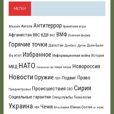
МЕТКИ
Антитеррор
Ангола
Абхазия
Армейские игры
ВМФ
Афганистан
ВВС
ВДВ
ВКС
Военная форма
Горячие точки
Дагестан
Дьен-Бьен-
Донбасс
Дутов
Избранное
Информационная война
Фу
История
ИГИЛ
НАТО
Новороссия
МВД
Наши песни
Наемничество
Новости
Оружие
Подвиг
Право
ПВО
Сирия
Происшествия
СВО
Приднестровье
Социальные гарантии
Спецслужбы
Технологии
Украина
Чечня
Южная Осетия
ЧВК
Югославия
ноак
иг