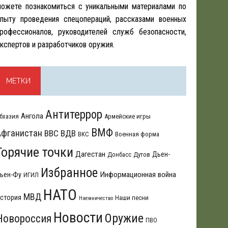
ожете познакомиться с уникальными материалами по
пыту проведения спецопераций, рассказами военных
рофессионалов, руководителей служб безопасности,
кспертов и разработчиков оружия.
МЕТКИ
Антитеррор
Ангола
бхазия
Армейские игры
ВМФ
Афганистан
ВВС
ВДВ
ВКС
Военная форма
Горячие точки
Дагестан
Дьен-
Донбасс
Дутов
Избранное
Информационная война
ьен-Фу
ИГИЛ
НАТО
МВД
стория
Наши песни
Наемничество
Новости
Оружие
Новороссия
ПВО