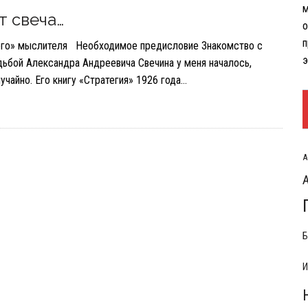
м
РЫТИЯ РАСХОДОВ НА КОНФЛИКТ С ИРАНОМ
т свеча…
о
п
ого» мыслителя Необходимое предисловие Знакомство с
э
дьбой Александра Андреевича Свечина у меня началось,
учайно. Его книгу «Стратегия» 1926 года…
А
Б
И