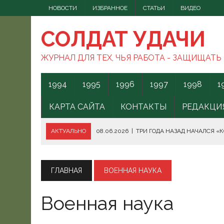
НОВОСТИ
ИЗБРАННОЕ
СТАТЬИ
ВИДЕО
СОЛДАТ УДАЧИ
ЖУРНАЛ ДЛЯ ТЕХ, ЧЬЯ РАБОТА - ЗАЩИЩАТЬ
1994
1995
1996
1997
1998
1
КАРТА САЙТА
КОНТАКТЫ
РЕДАКЦИ
АКТУАЛЬНО
08.06.2026
|
ТРИ ГОДА НАЗАД НАЧАЛСЯ «
08.06.2026
|
СПОСОБЫ ПРОТИВОДЕЙСТВИЯ FPV-ДРОНАМ.
08.06.2026
|
ВС РФ БЕРУТ ПОД КОНТРОЛЬ АКВАТОРИЮ ЧЁ
ГЛАВНАЯ
ВОЕННАЯ НАУКА
07.06.2026
|
БОРЬБА С НАШИМИ МОГАМИ. ЧТО ДЕЛАТЬ?
Военная наука
07.06.2026
|
ВЫЯСНИЛОСЬ, ОТКУДА ВСУ ЗАПУСКАЛИ БЕС
07.06.2026
|
В КЕНИИ ВСПЫХНУЛИ ПРОТЕСТЫ ПРОТИВ СЕ