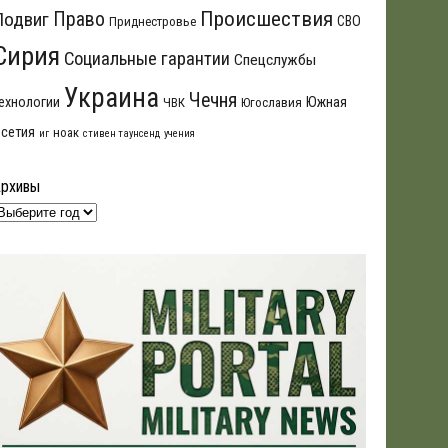
Происшествия
Подвиг
Право
СВО
Приднестровье
Сирия
Социальные гарантии
Спецслужбы
Украина
Чечня
ехнологии
Южная
ЧВК
Югославия
сетия
ноак
иг
стивен таунсенд
учения
Архивы