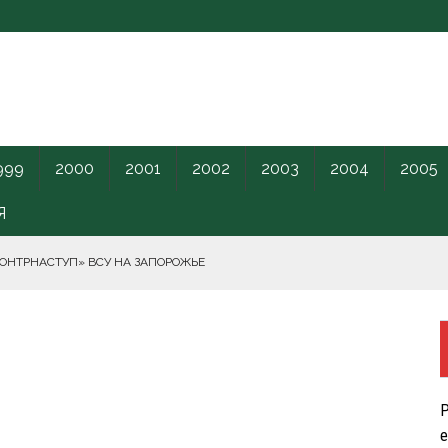
999
2000
2001
2002
2003
2004
2005
Я
КОНТРНАСТУП» ВСУ НА ЗАПОРОЖЬЕ
РНОГО МОРЯ.
ПИЛОТНИКИ В ЛЕНОБЛАСТЬ НАКАНУНЕ ОТКРЫТИЯ ПМЭФ.
Р
КРЕТНОГО КАРАНТИННОГО ЦЕНТРА США.
е