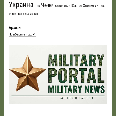
Украина
Чечня
Южная Осетия
ЧВК
Югославия
ноак
иг
стивен таунсенд
учения
Архивы