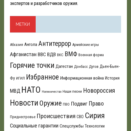
экспертов и разработчиков оружия.
МЕТКИ
Антитеррор
Ангола
Абхазия
Армейские игры
ВМФ
Афганистан
ВВС
ВДВ
ВКС
Военная форма
Горячие точки
Дагестан
Дьен-Бьен-
Донбасс
Дутов
Избранное
Информационная война
Фу
История
ИГИЛ
НАТО
Новороссия
МВД
Наши песни
Наемничество
Новости
Оружие
Подвиг
Право
ПВО
Сирия
Происшествия
СВО
Приднестровье
Социальные гарантии
Спецслужбы
Технологии