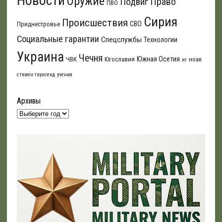
Новости
Оружие
Подвиг
Право
ПВО
Сирия
Происшествия
СВО
Приднестровье
Социальные гарантии
Спецслужбы
Технологии
Украина
Чечня
Южная Осетия
ЧВК
Югославия
ноак
иг
стивен таунсенд
учения
Архивы