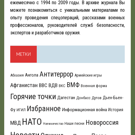
ежемесячно с 1994 по 2009 годы. В архиве журнала Вы
можете познакомиться с уникальными материалами по
опыту проведения спецопераций, рассказами военных
профессионалов, руководителей служб безопасности,
экспертов и разработчиков оружия.
МЕТКИ
Антитеррор
Ангола
Абхазия
Армейские игры
ВМФ
Афганистан
ВВС
ВДВ
ВКС
Военная форма
Горячие точки
Дагестан
Дьен-Бьен-
Донбасс
Дутов
Избранное
Информационная война
Фу
История
ИГИЛ
НАТО
Новороссия
МВД
Наши песни
Наемничество