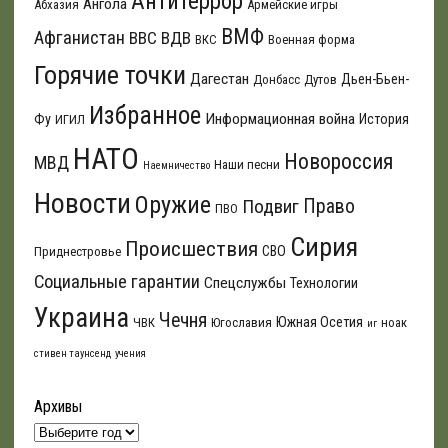
Антитеррор
Ангола
Абхазия
Армейские игры
ВМФ
Афганистан
ВВС
ВДВ
ВКС
Военная форма
Горячие точки
Дагестан
Дьен-Бьен-
Донбасс
Дутов
Избранное
Информационная война
Фу
История
ИГИЛ
НАТО
Новороссия
МВД
Наши песни
Наемничество
Новости
Оружие
Подвиг
Право
ПВО
Сирия
Происшествия
СВО
Приднестровье
Социальные гарантии
Спецслужбы
Технологии
Украина
Чечня
Южная Осетия
ЧВК
Югославия
ноак
иг
стивен таунсенд
учения
Архивы